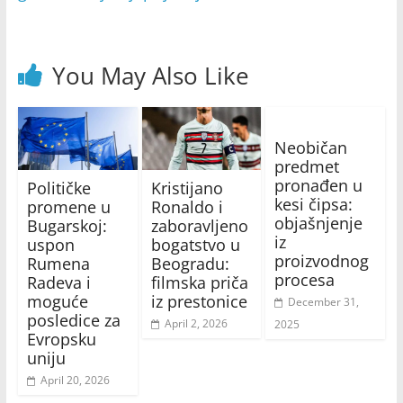
You May Also Like
Neobičan
predmet
pronađen u
Političke
Kristijano
kesi čipsa:
promene u
Ronaldo i
objašnjenje
Bugarskoj:
zaboravljeno
iz
uspon
bogatstvo u
proizvodnog
Rumena
Beogradu:
procesa
Radeva i
filmska priča
moguće
iz prestonice
December 31,
posledice za
April 2, 2026
2025
Evropsku
uniju
April 20, 2026