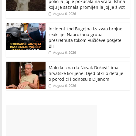
policija joj je pokucala na vrata: Istina
koju je saznala promijenila joj je život
August 6, 2026
Incident kod Bugojna izazvao brojne
reakcije: Naoružana grupa
presretnuta tokom Vučićeve posjete
BiH
August 6, 2026
Malo ko zna da Novak Đoković ima
hrvatske korijene: Djed otkrio detalje
o porodici i odnosu s Dijanom
August 6, 2026