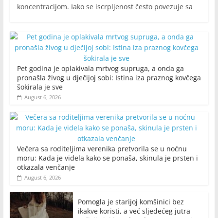
koncentracijom. Iako se iscrpljenost često povezuje sa
Pet godina je oplakivala mrtvog supruga, a onda ga
pronašla živog u dječijoj sobi: Istina iza praznog kovčega
šokirala je sve
August 6, 2026
Večera sa roditeljima verenika pretvorila se u noćnu
moru: Kada je videla kako se ponaša, skinula je prsten i
otkazala venčanje
August 6, 2026
Pomogla je starijoj komšinici bez
ikakve koristi, a već sljedećeg jutra