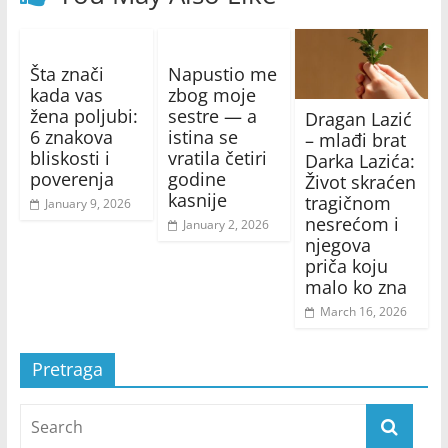
Šta znači
Napustio me
kada vas
zbog moje
žena poljubi:
sestre — a
Dragan Lazić
6 znakova
istina se
– mlađi brat
bliskosti i
vratila četiri
Darka Lazića:
poverenja
godine
Život skraćen
kasnije
tragičnom
January 9, 2026
nesrećom i
January 2, 2026
njegova
priča koju
malo ko zna
March 16, 2026
Pretraga