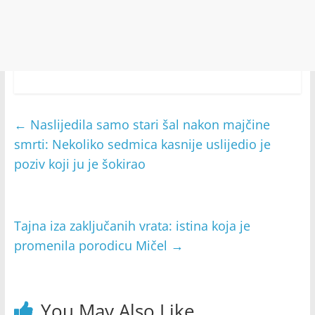
←
Naslijedila samo stari šal nakon majčine
smrti: Nekoliko sedmica kasnije uslijedio je
poziv koji ju je šokirao
Tajna iza zaključanih vrata: istina koja je
promenila porodicu Mičel
→
You May Also Like