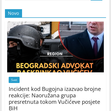
Novo
Svet
Incident kod Bugojna izazvao brojne
reakcije: Naoružana grupa
presretnuta tokom Vučićeve posjete
BiH