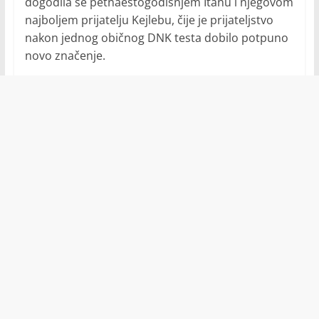
dogodila se petnaestogodišnjem Itanu i njegovom
najboljem prijatelju Kejlebu, čije je prijateljstvo
nakon jednog običnog DNK testa dobilo potpuno
novo značenje.