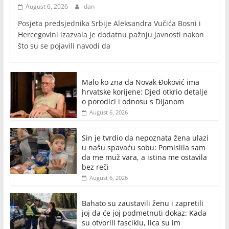
August 6, 2026
dan
Posjeta predsjednika Srbije Aleksandra Vučića Bosni i
Hercegovini izazvala je dodatnu pažnju javnosti nakon
što su se pojavili navodi da
Malo ko zna da Novak Đoković ima
hrvatske korijene: Djed otkrio detalje
o porodici i odnosu s Dijanom
August 6, 2026
Sin je tvrdio da nepoznata žena ulazi
u našu spavaću sobu: Pomislila sam
da me muž vara, a istina me ostavila
bez reči
August 6, 2026
Bahato su zaustavili ženu i zapretili
joj da će joj podmetnuti dokaz: Kada
su otvorili fasciklu, lica su im