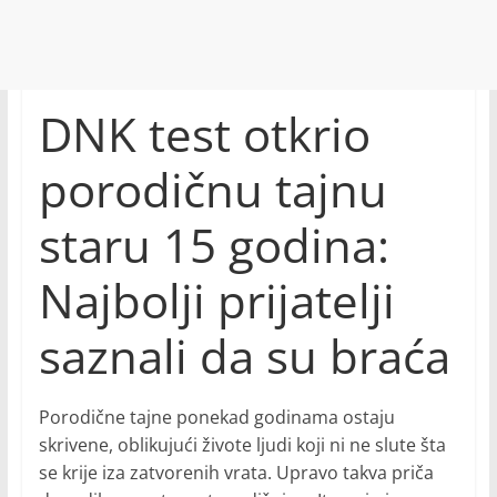
DNK test otkrio
porodičnu tajnu
staru 15 godina:
Najbolji prijatelji
saznali da su braća
Porodične tajne ponekad godinama ostaju
skrivene, oblikujući živote ljudi koji ni ne slute šta
se krije iza zatvorenih vrata. Upravo takva priča