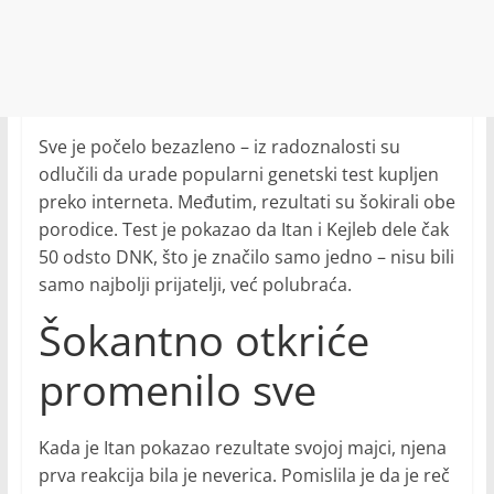
Sve je počelo bezazleno – iz radoznalosti su
odlučili da urade popularni genetski test kupljen
preko interneta. Međutim, rezultati su šokirali obe
porodice. Test je pokazao da Itan i Kejleb dele čak
50 odsto DNK, što je značilo samo jedno – nisu bili
samo najbolji prijatelji, već polubraća.
Šokantno otkriće
promenilo sve
Kada je Itan pokazao rezultate svojoj majci, njena
prva reakcija bila je neverica. Pomislila je da je reč