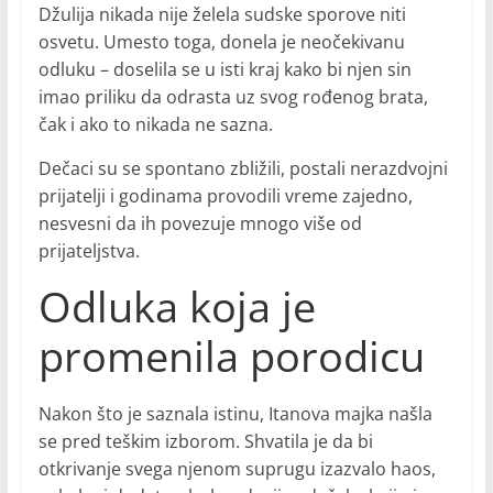
Džulija nikada nije želela sudske sporove niti
osvetu. Umesto toga, donela je neočekivanu
odluku – doselila se u isti kraj kako bi njen sin
imao priliku da odrasta uz svog rođenog brata,
čak i ako to nikada ne sazna.
Dečaci su se spontano zbližili, postali nerazdvojni
prijatelji i godinama provodili vreme zajedno,
nesvesni da ih povezuje mnogo više od
prijateljstva.
Odluka koja je
promenila porodicu
Nakon što je saznala istinu, Itanova majka našla
se pred teškim izborom. Shvatila je da bi
otkrivanje svega njenom suprugu izazvalo haos,