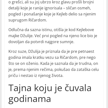
o grešci, ali su joj ubrzo kroz glavu prošli brojni
detalji koje je ranije ignorisala – sličan osmeh,
pogled i ponašanje koje je Kejleb delio sa njenim
suprugom Ričardom.
Odlučna da sazna istinu, otišla je kod Kejlebove
majke Džulije. Već prvi pogled na njeno lice bio je
dovoljan da potvrdi najgore sumnje.
Kroz suze, Džulija je priznala da je pre petnaest
godina imala kratku vezu sa Ričardom, pre nego
što se on oženio. Kada je saznala da je trudna, on
je, prema njenim rečima, pokušao da zataška celu
priču i nestao iz njenog života.
Tajna koju je čuvala
godinama