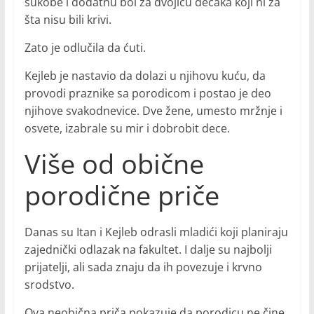
sukobe i dodatnu bol za dvojicu dečaka koji ni za
šta nisu bili krivi.
Zato je odlučila da ćuti.
Kejleb je nastavio da dolazi u njihovu kuću, da
provodi praznike sa porodicom i postao je deo
njihove svakodnevice. Dve žene, umesto mržnje i
osvete, izabrale su mir i dobrobit dece.
Više od obične
porodične priče
Danas su Itan i Kejleb odrasli mladići koji planiraju
zajednički odlazak na fakultet. I dalje su najbolji
prijatelji, ali sada znaju da ih povezuje i krvno
srodstvo.
Ova neobična priča pokazuje da porodicu ne čine