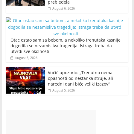
prebledela
August 6, 2026
Otac ostao sam sa bebom, a nekoliko trenutaka kasnije
dogodila se nezamisliva tragedija: Istraga treba da
utvrdi sve okolnosti
August 5, 2026
Vučić upozorio: „Trenutno nema
opasnosti od nestanka struje, ali
naredni dani biće veliki izazov“
August 5, 2026