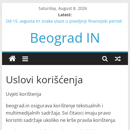
Skip
Saturday, August 8, 2026
to
Latest:
content
Od 15. avgusta tri znaka ulaze u povoljniji finansijski period:
Stari dugovi se vraćaju, stižu nove ponude i lakše se
Beograd IN
zatvaraju obaveze
Odustala je od vjenčanja kada je shvatila da njen vjerenik ne
želi odgajati njenu braću
Nakon 18 godina rada dobila je otkaz, a onda je saznala šta
joj je njen pokojni poslodavac ostavio
Dobila je otkaz sa 24 godine, spakovala jedan kofer i otišla
na Korziku: Danas tamo gradi život iz snova sa suprugom i
Uslovi korišćenja
dvoje dece
Snažno nevreme pogodilo Francusku: Najmanje dvoje
stradalih, desetine hiljada domaćinstava bez struje
Uvjeti korištenja
beograd.in osigurava korištenje tekstualnih i
multimedijalnih sadržaja. Svi čitaoci imaju pravo
koristiti sadržaje ukoliko ne krše pravila korištenja.