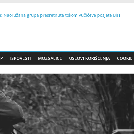
je: Naoružana grupa presretnuta tokom Vučićeve posjete BiH
ogu uticati na osećaj iscrpljenosti?
nda ga pronašla živog u dječijoj sobi: Istina iza praznog kovčega šo
 u noćnu moru: Kada je videla kako se ponaša, skinula je prsten i o
i, a već sljedećeg jutra policija joj je pokucala na vrata: Istina koju
OP
ISPOVESTI
MOZGALICE
USLOVI KORIŠĆENJA
COOKIE 