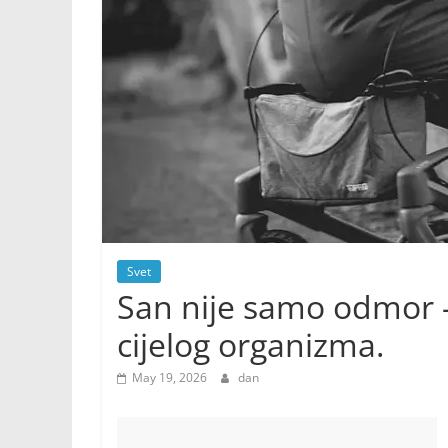
Svet
San nije samo odmor —
cijelog organizma.
May 19, 2026
dan