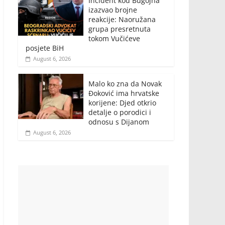
Incident kod Bugojna
izazvao brojne
reakcije: Naoružana
grupa presretnuta
tokom Vučićeve
posjete BiH
August 6, 2026
Malo ko zna da Novak
Đoković ima hrvatske
korijene: Djed otkrio
detalje o porodici i
odnosu s Dijanom
August 6, 2026