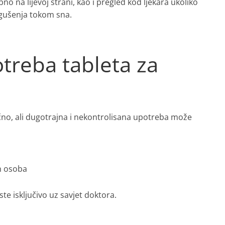
o na lijevoj strani, kao i pregled kod ljekara ukoliko
 gušenja tokom sna.
otreba tableta za
no, ali dugotrajna i nekontrolisana upotreba može
h osoba
te isključivo uz savjet doktora.