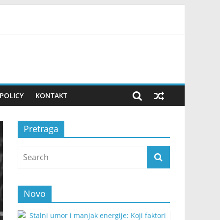
kirala je sve
tkazala venčanje
 je saznala promijenila joj je život
POLICY
KONTAKT
Pretraga
Novo