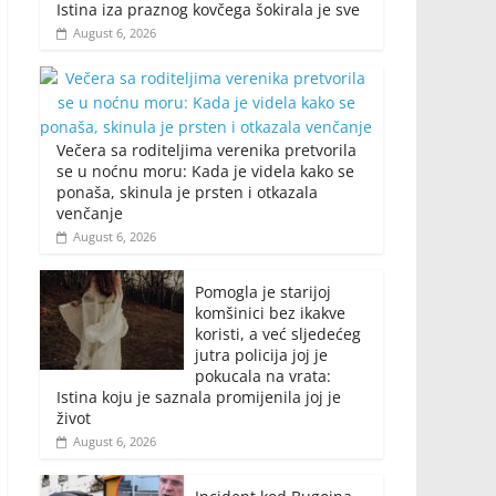
Istina iza praznog kovčega šokirala je sve
August 6, 2026
Večera sa roditeljima verenika pretvorila
se u noćnu moru: Kada je videla kako se
ponaša, skinula je prsten i otkazala
venčanje
August 6, 2026
Pomogla je starijoj
komšinici bez ikakve
koristi, a već sljedećeg
jutra policija joj je
pokucala na vrata:
Istina koju je saznala promijenila joj je
život
August 6, 2026