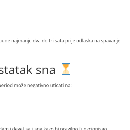
bude najmanje dva do tri sata prije odlaska na spavanje.
statak sna
period može negativno uticati na:
m i devet sati sna kako bi pravilno funkcionisao.