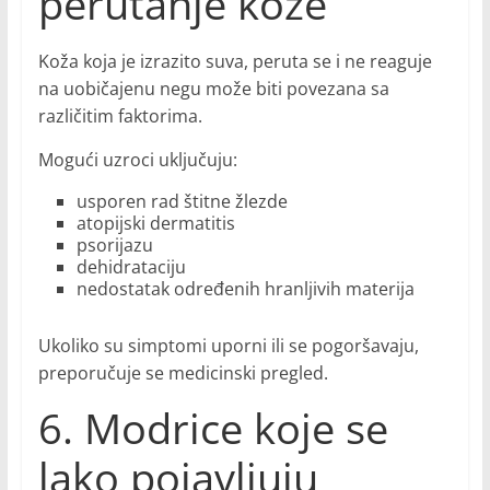
perutanje kože
Koža koja je izrazito suva, peruta se i ne reaguje
na uobičajenu negu može biti povezana sa
različitim faktorima.
Mogući uzroci uključuju:
usporen rad štitne žlezde
atopijski dermatitis
psorijazu
dehidrataciju
nedostatak određenih hranljivih materija
Ukoliko su simptomi uporni ili se pogoršavaju,
preporučuje se medicinski pregled.
6. Modrice koje se
lako pojavljuju