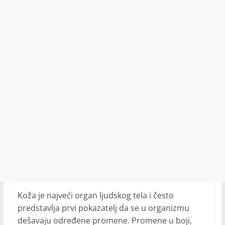
Koža je najveći organ ljudskog tela i često
predstavlja prvi pokazatelj da se u organizmu
dešavaju određene promene. Promene u boji,