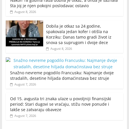
Nakon 18 godina rada dobila je otkaz, a onda je saznala
šta joj je njen pokojni poslodavac ostavio
August 8, 2026
Dobila je otkaz sa 24 godine,
spakovala jedan kofer i otišla na
Korziku: Danas tamo gradi život iz
snova sa suprugom i dvoje dece
August 8, 2026
Snažno nevreme pogodilo Francusku: Najmanje dvoje
stradalih, desetine hiljada domaćinstava bez struje
August 7, 2026
Od 15. avgusta tri znaka ulaze u povoljniji finansijski
period: Stari dugovi se vraćaju, stižu nove ponude i
lakše se zatvaraju obaveze
August 7, 2026