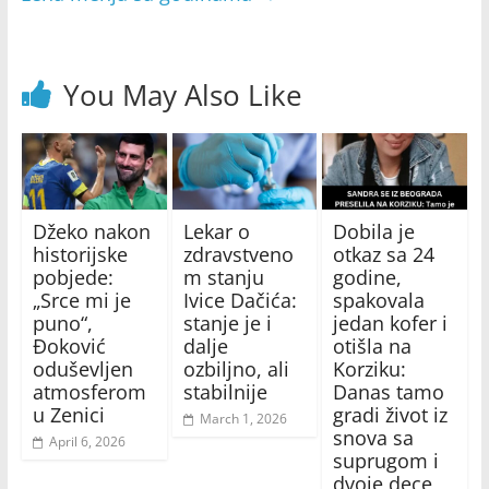
You May Also Like
Džeko nakon
Lekar o
Dobila je
historijske
zdravstveno
otkaz sa 24
pobjede:
m stanju
godine,
„Srce mi je
Ivice Dačića:
spakovala
puno“,
stanje je i
jedan kofer i
Đoković
dalje
otišla na
oduševljen
ozbiljno, ali
Korziku:
atmosferom
stabilnije
Danas tamo
u Zenici
gradi život iz
March 1, 2026
snova sa
April 6, 2026
suprugom i
dvoje dece