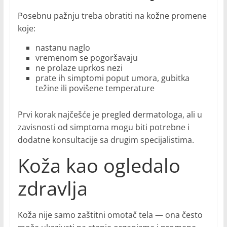
Posebnu pažnju treba obratiti na kožne promene
koje:
nastanu naglo
vremenom se pogoršavaju
ne prolaze uprkos nezi
prate ih simptomi poput umora, gubitka
težine ili povišene temperature
Prvi korak najčešće je pregled dermatologa, ali u
zavisnosti od simptoma mogu biti potrebne i
dodatne konsultacije sa drugim specijalistima.
Koža kao ogledalo
zdravlja
Koža nije samo zaštitni omotač tela — ona često