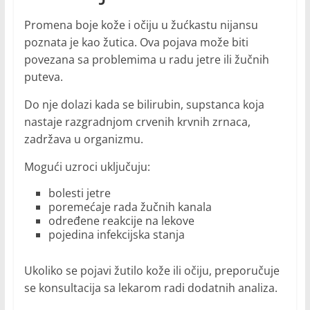
Promena boje kože i očiju u žućkastu nijansu
poznata je kao žutica. Ova pojava može biti
povezana sa problemima u radu jetre ili žučnih
puteva.
Do nje dolazi kada se bilirubin, supstanca koja
nastaje razgradnjom crvenih krvnih zrnaca,
zadržava u organizmu.
Mogući uzroci uključuju:
bolesti jetre
poremećaje rada žučnih kanala
određene reakcije na lekove
pojedina infekcijska stanja
Ukoliko se pojavi žutilo kože ili očiju, preporučuje
se konsultacija sa lekarom radi dodatnih analiza.