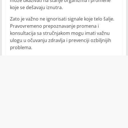
može ukazivati na stanje organizma i promene
koje se dešavaju iznutra.
Zato je važno ne ignorisati signale koje telo šalje.
Pravovremeno prepoznavanje promena i
konsultacija sa stručnjakom mogu imati važnu
ulogu u očuvanju zdravlja i prevenciji ozbiljnijih
problema.