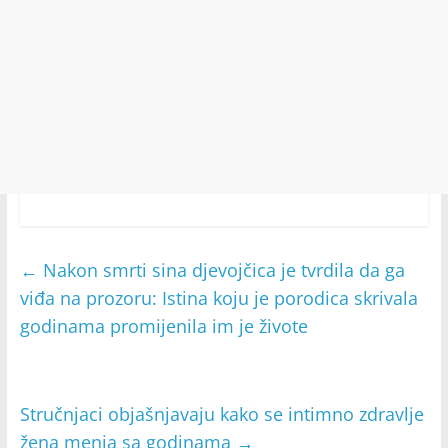
←
Nakon smrti sina djevojčica je tvrdila da ga
viđa na prozoru: Istina koju je porodica skrivala
godinama promijenila im je živote
Stručnjaci objašnjavaju kako se intimno zdravlje
žena menja sa godinama
→