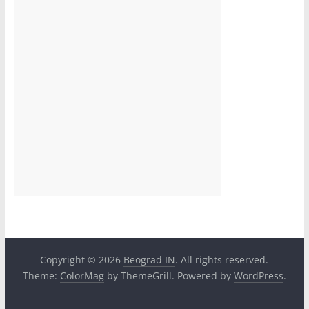
Copyright © 2026
Beograd IN
. All rights reserved.
Theme:
ColorMag
by ThemeGrill. Powered by
WordPress
.