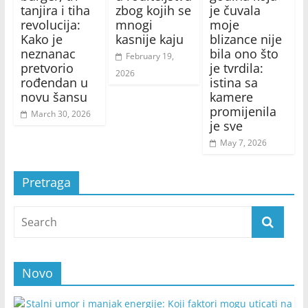
tanjira i tiha
zbog kojih se
je čuvala
revolucija:
mnogi
moje
Kako je
kasnije kaju
blizance nije
neznanac
bila ono što
February 19,
pretvorio
je tvrdila:
2026
rođendan u
istina sa
novu šansu
kamere
promijenila
March 30, 2026
je sve
May 7, 2026
Pretraga
Novo