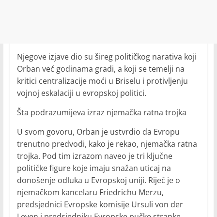
Njegove izjave dio su šireg političkog narativa koji
Orban već godinama gradi, a koji se temelji na
kritici centralizacije moći u Briselu i protivljenju
vojnoj eskalaciji u evropskoj politici.
Šta podrazumijeva izraz njemačka ratna trojka
U svom govoru, Orban je ustvrdio da Evropu
trenutno predvodi, kako je rekao, njemačka ratna
trojka. Pod tim izrazom naveo je tri ključne
političke figure koje imaju snažan uticaj na
donošenje odluka u Evropskoj uniji. Riječ je o
njemačkom kancelaru Friedrichu Merzu,
predsjednici Evropske komisije Ursuli von der
Leyen i predsjedniku Evropske pučke stranke