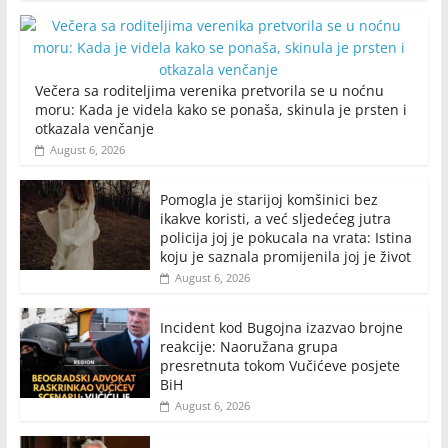
Večera sa roditeljima verenika pretvorila se u noćnu
moru: Kada je videla kako se ponaša, skinula je prsten i
otkazala venčanje
August 6, 2026
Pomogla je starijoj komšinici bez
ikakve koristi, a već sljedećeg jutra
policija joj je pokucala na vrata: Istina
koju je saznala promijenila joj je život
August 6, 2026
Incident kod Bugojna izazvao brojne
reakcije: Naoružana grupa
presretnuta tokom Vučićeve posjete
BiH
August 6, 2026