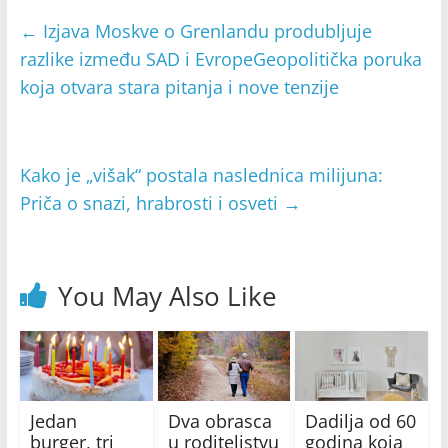
←
Izjava Moskve o Grenlandu produbljuje
razlike između SAD i EvropeGeopolitička poruka
koja otvara stara pitanja i nove tenzije
Kako je „višak“ postala naslednica milijuna:
Priča o snazi, hrabrosti i osveti
→
You May Also Like
Jedan
Dva obrasca
Dadilja od 60
burger, tri
u roditeljstvu
godina koja