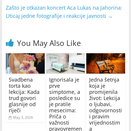
Zašto je otkazan koncert Aca Lukas na Jahorina:
Uticaj jedne fotografije i reakcije javnosti
→
You May Also Like
Svadbena
Ignorisala je
Jedna šetnja
torta kao
prve
koja je
lekcija: Kada
simptome, a
promijenila
trud govori
posledice su
život: Lekcija
glasnije od
je pratile
o ljubavi,
riječi
mesecima:
odgovornosti
Priča o
i pravim
May 3, 2026
važnosti
vrijednostim
pravovremen
a