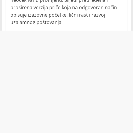
neočekivanu promjenu. Slijedi preuređena i
proširena verzija priče koja na odgovoran način
opisuje izazovne početke, lični rast i razvoj
uzajamnog poštovanja.