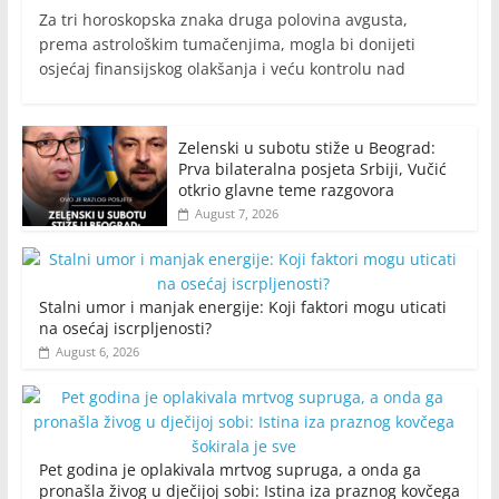
Za tri horoskopska znaka druga polovina avgusta,
prema astrološkim tumačenjima, mogla bi donijeti
osjećaj finansijskog olakšanja i veću kontrolu nad
Zelenski u subotu stiže u Beograd:
Prva bilateralna posjeta Srbiji, Vučić
otkrio glavne teme razgovora
August 7, 2026
Stalni umor i manjak energije: Koji faktori mogu uticati
na osećaj iscrpljenosti?
August 6, 2026
Pet godina je oplakivala mrtvog supruga, a onda ga
pronašla živog u dječijoj sobi: Istina iza praznog kovčega