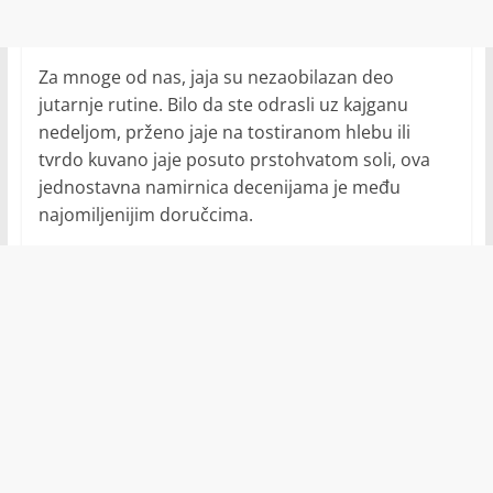
Za mnoge od nas, jaja su nezaobilazan deo
jutarnje rutine. Bilo da ste odrasli uz kajganu
nedeljom, prženo jaje na tostiranom hlebu ili
tvrdo kuvano jaje posuto prstohvatom soli, ova
jednostavna namirnica decenijama je među
najomiljenijim doručcima.