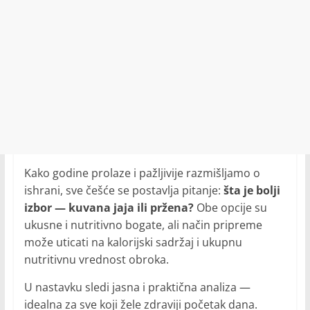
Kako godine prolaze i pažljivije razmišljamo o
ishrani, sve češće se postavlja pitanje:
šta je bolji
izbor — kuvana jaja ili pržena?
Obe opcije su
ukusne i nutritivno bogate, ali način pripreme
može uticati na kalorijski sadržaj i ukupnu
nutritivnu vrednost obroka.
U nastavku sledi jasna i praktična analiza —
idealna za sve koji žele zdraviji početak dana.