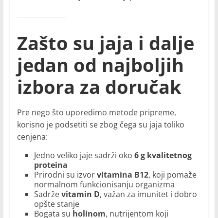
Zašto su jaja i dalje
jedan od najboljih
izbora za doručak
Pre nego što uporedimo metode pripreme,
korisno je podsetiti se zbog čega su jaja toliko
cenjena:
Jedno veliko jaje sadrži oko
6 g kvalitetnog
proteina
Prirodni su izvor
vitamina B12
, koji pomaže
normalnom funkcionisanju organizma
Sadrže
vitamin D
, važan za imunitet i dobro
opšte stanje
Bogata su
holinom
, nutrijentom koji