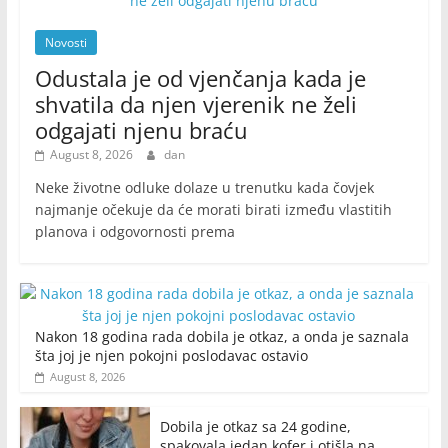
Novosti
Odustala je od vjenčanja kada je
shvatila da njen vjerenik ne želi
odgajati njenu braću
August 8, 2026
dan
Neke životne odluke dolaze u trenutku kada čovjek
najmanje očekuje da će morati birati između vlastitih
planova i odgovornosti prema
Nakon 18 godina rada dobila je otkaz, a onda je saznala
šta joj je njen pokojni poslodavac ostavio
August 8, 2026
Dobila je otkaz sa 24 godine,
spakovala jedan kofer i otišla na