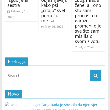
izgubljena
objašnjavaju
zbog mlađe
sestra
kako psi
žene, ali ono
„čitaju“ svet
što sam
February 10,
pomoću
pronašla u
2026
mirisa
garaži
promenilo je
May 26, 2026
sve što sam
mislila o
svom životu
July 4, 2026
Pretraga
Novo