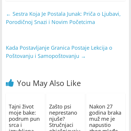
←
Sestra Koja Je Postala Junak: Priča o Ljubavi,
Porodičnoj Snazi i Novim Početcima
Kada Postavljanje Granica Postaje Lekcija o
Poštovanju i Samopoštovanju
→
You May Also Like
Tajni život
Zašto psi
Nakon 27
moje bake:
neprestano
godina braka
podrum pun
njuše?
muž me je
srca i
Stručnjaci
napustio