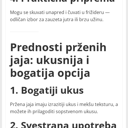
Mogu se skuvati unapred i čuvati u frižideru —
odličan izbor za zauzeta jutra ili brzu užinu.
Prednosti prženih
jaja: ukusnija i
bogatija opcija
1. Bogatiji ukus
Pržena jaja imaju izrazitiji ukus i mekšu teksturu, a
možete ih prilagoditi sopstvenom ukusu.
2. Svestrana upotreba