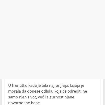
U trenutku kada je bila najranjivija, Lusija je
morala da donese odluku koja će odrediti ne
samo njen život, već i sigurnost njene
novorođene bebe.