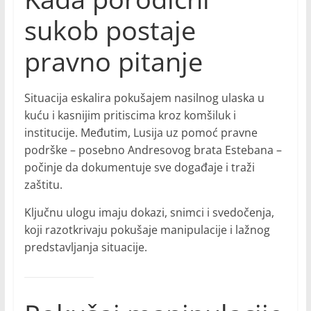
sukob postaje
pravno pitanje
Situacija eskalira pokušajem nasilnog ulaska u
kuću i kasnijim pritiscima kroz komšiluk i
institucije. Međutim, Lusija uz pomoć pravne
podrške – posebno Andresovog brata Estebana –
počinje da dokumentuje sve događaje i traži
zaštitu.
Ključnu ulogu imaju dokazi, snimci i svedočenja,
koji razotkrivaju pokušaje manipulacije i lažnog
predstavljanja situacije.