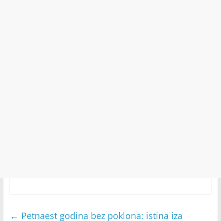
←
Petnaest godina bez poklona: istina iza