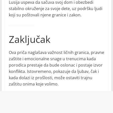
Lusija uspeva da sačuva svoj dom i obezbedi
stabilno okruženje za svoje dete, uz podršku ljudi
koji su poštovali njene granice i zakon.
Zaključak
Ova priča naglašava važnost ličnih granica, pravne
zaštite i emocionalne snage u trenucima kada
porodica prestaje da bude oslonac i postaje izvor
konflikta. Istovremeno, pokazuje da ljubav, čak i
kada dolazi iz prošlosti, može ostaviti trajnu
zaštitu onima koje volimo.