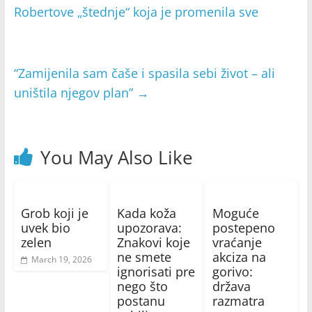
Robertove „štednje“ koja je promenila sve
“Zamijenila sam čaše i spasila sebi život – ali
uništila njegov plan”
→
You May Also Like
Grob koji je
Kada koža
Moguće
uvek bio
upozorava:
postepeno
zelen
Znakovi koje
vraćanje
ne smete
akciza na
March 19, 2026
ignorisati pre
gorivo:
nego što
država
postanu
razmatra