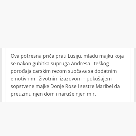
Ova potresna priča prati Lusiju, mladu majku koja
se nakon gubitka supruga Andresa i teškog
porođaja carskim rezom suočava sa dodatnim
emotivnim i životnim izazovom – pokušajem
sopstvene majke Donje Rose i sestre Maribel da
preuzmu njen dom i naruše njen mir.