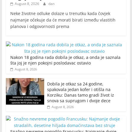
August 8, 2026
dan
Neke životne odluke dolaze u trenutku kada čovjek
najmanje očekuje da će morati birati između vlastitih
planova i odgovornosti prema
Nakon 18 godina rada dobila je otkaz, a onda je saznala
šta joj je njen pokojni poslodavac ostavio
August 8, 2026
Dobila je otkaz sa 24 godine,
spakovala jedan kofer i otišla na
Korziku: Danas tamo gradi život iz
snova sa suprugom i dvoje dece
August 8, 2026
Snažno nevreme pogodilo Francusku: Najmanje dvoje