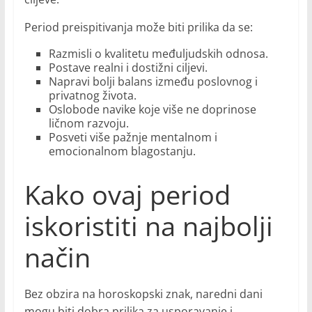
Period preispitivanja može biti prilika da se:
Razmisli o kvalitetu međuljudskih odnosa.
Postave realni i dostižni ciljevi.
Napravi bolji balans između poslovnog i
privatnog života.
Oslobode navike koje više ne doprinose
ličnom razvoju.
Posveti više pažnje mentalnom i
emocionalnom blagostanju.
Kako ovaj period
iskoristiti na najbolji
način
Bez obzira na horoskopski znak, naredni dani
mogu biti dobra prilika za usporavanje i