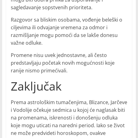
sagledavanje sopstvenih prioriteta.
Razgovor sa bliskim osobama, vođenje beleški o
ciljevima ili odvajanje vremena za odmor i
razmišljanje mogu pomoći da se lakše donesu
važne odluke.
Promene nisu uvek jednostavne, ali često
predstavljaju početak novih mogućnosti koje
ranije nismo primećivali.
Zaključak
Prema astrološkim tumačenjima, Blizance, Jarčeve
i Vodolije očekuje sedmica u kojoj će naglasak biti
na promenama, iskrenosti i donošenju odluka
koje mogu uticati na naredni period. Iako se život
ne može predvideti horoskopom, ovakve