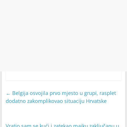
←
Belgija osvojila prvo mjesto u grupi, rasplet
dodatno zakomplikovao situaciju Hrvatske
Vratio sam se kući i zatekao majku zaključanu u