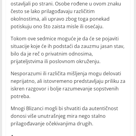
ostavljali po strani. Osobe rođene u ovom znaku
često se lako prilagođavaju različitim
okolnostima, ali upravo zbog toga ponekad
potiskuju ono što zaista misle ili osećaju.
Tokom ove sedmice moguće je da će se pojaviti
situacije koje će ih podstaći da zauzmu jasan stav,
bilo da je reč o privatnim odnosima,
prijateljstvima ili poslovnom okruženju.
Nesporazumi ili različita mišljenja mogu delovati
neprijatno, ali istovremeno predstavljaju priliku za
iskren razgovor i bolje razumevanje sopstvenih
potreba.
Mnogi Blizanci mogli bi shvatiti da autentičnost
donosi više unutrašnjeg mira nego stalno
prilagođavanje očekivanjima drugih.