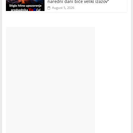
naredni dani biće veliki izazov“
August 5, 2026