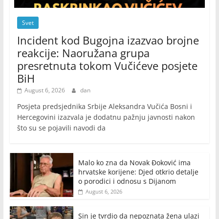
Svet
Incident kod Bugojna izazvao brojne
reakcije: Naoružana grupa
presretnuta tokom Vučićeve posjete
BiH
August 6, 2026
dan
Posjeta predsjednika Srbije Aleksandra Vučića Bosni i
Hercegovini izazvala je dodatnu pažnju javnosti nakon
što su se pojavili navodi da
Malo ko zna da Novak Đoković ima
hrvatske korijene: Djed otkrio detalje
o porodici i odnosu s Dijanom
August 6, 2026
Sin je tvrdio da nepoznata žena ulazi