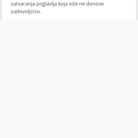
zatvaranja poglavlja koja više ne donose
zadovoljstvo.