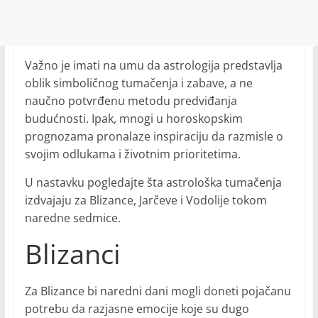
Važno je imati na umu da astrologija predstavlja
oblik simboličnog tumačenja i zabave, a ne
naučno potvrđenu metodu predviđanja
budućnosti. Ipak, mnogi u horoskopskim
prognozama pronalaze inspiraciju da razmisle o
svojim odlukama i životnim prioritetima.
U nastavku pogledajte šta astrološka tumačenja
izdvajaju za Blizance, Jarčeve i Vodolije tokom
naredne sedmice.
Blizanci
Za Blizance bi naredni dani mogli doneti pojačanu
potrebu da razjasne emocije koje su dugo