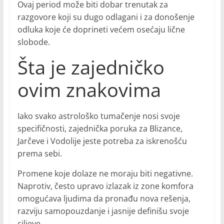
Ovaj period može biti dobar trenutak za
razgovore koji su dugo odlagani i za donošenje
odluka koje će doprineti većem osećaju lične
slobode.
Šta je zajedničko
ovim znakovima
Iako svako astrološko tumačenje nosi svoje
specifičnosti, zajednička poruka za Blizance,
Jarčeve i Vodolije jeste potreba za iskrenošću
prema sebi.
Promene koje dolaze ne moraju biti negativne.
Naprotiv, često upravo izlazak iz zone komfora
omogućava ljudima da pronađu nova rešenja,
razviju samopouzdanje i jasnije definišu svoje
ciljeve.