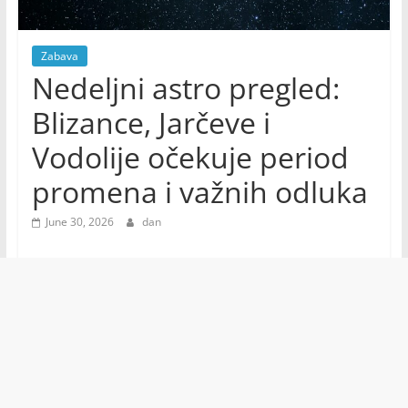
Zabava
Nedeljni astro pregled:
Blizance, Jarčeve i
Vodolije očekuje period
promena i važnih odluka
June 30, 2026
dan