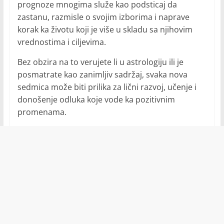
prognoze mnogima služe kao podsticaj da
zastanu, razmisle o svojim izborima i naprave
korak ka životu koji je više u skladu sa njihovim
vrednostima i ciljevima.
Bez obzira na to verujete li u astrologiju ili je
posmatrate kao zanimljiv sadržaj, svaka nova
sedmica može biti prilika za lični razvoj, učenje i
donošenje odluka koje vode ka pozitivnim
promenama.