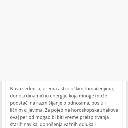
Nova sedmica, prema astrološkim tumačenjima,
donosi dinamičnu energiju koja mnoge može
podstaći na razmišljanje o odnosima, poslu i
ličnim ciljevima. Za pojedine horoskopske znakove
ovaj period mogao bi biti vreme preispitivanja
starih navika, donošenja važnih odluka i