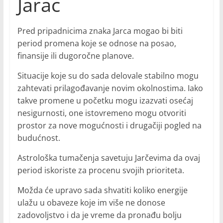
Jarac
Pred pripadnicima znaka Jarca mogao bi biti
period promena koje se odnose na posao,
finansije ili dugoročne planove.
Situacije koje su do sada delovale stabilno mogu
zahtevati prilagođavanje novim okolnostima. Iako
takve promene u početku mogu izazvati osećaj
nesigurnosti, one istovremeno mogu otvoriti
prostor za nove mogućnosti i drugačiji pogled na
budućnost.
Astrološka tumačenja savetuju Jarčevima da ovaj
period iskoriste za procenu svojih prioriteta.
Možda će upravo sada shvatiti koliko energije
ulažu u obaveze koje im više ne donose
zadovoljstvo i da je vreme da pronađu bolju