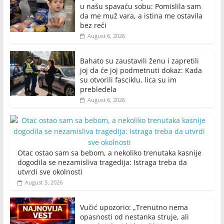
u našu spavaću sobu: Pomislila sam
da me muž vara, a istina me ostavila
bez reči
August 6, 2026
Bahato su zaustavili ženu i zapretili
joj da će joj podmetnuti dokaz: Kada
su otvorili fasciklu, lica su im
prebledela
August 6, 2026
Otac ostao sam sa bebom, a nekoliko trenutaka kasnije
dogodila se nezamisliva tragedija: Istraga treba da
utvrdi sve okolnosti
August 5, 2026
Vučić upozorio: „Trenutno nema
opasnosti od nestanka struje, ali