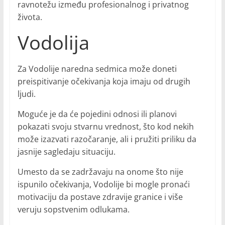
ravnotežu između profesionalnog i privatnog
života.
Vodolija
Za Vodolije naredna sedmica može doneti
preispitivanje očekivanja koja imaju od drugih
ljudi.
Moguće je da će pojedini odnosi ili planovi
pokazati svoju stvarnu vrednost, što kod nekih
može izazvati razočaranje, ali i pružiti priliku da
jasnije sagledaju situaciju.
Umesto da se zadržavaju na onome što nije
ispunilo očekivanja, Vodolije bi mogle pronaći
motivaciju da postave zdravije granice i više
veruju sopstvenim odlukama.