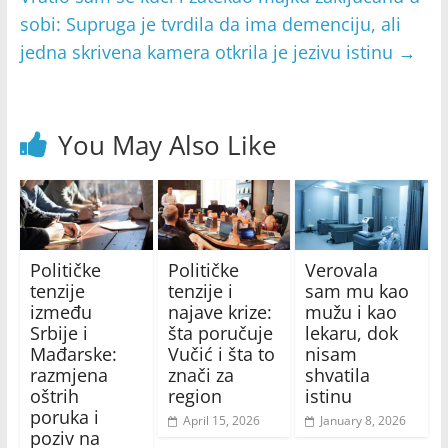
sobi: Supruga je tvrdila da ima demenciju, ali
jedna skrivena kamera otkrila je jezivu istinu
→
You May Also Like
Političke
Političke
Verovala
tenzije
tenzije i
sam mu kao
između
najave krize:
mužu i kao
Srbije i
šta poručuje
lekaru, dok
Mađarske:
Vučić i šta to
nisam
razmjena
znači za
shvatila
oštrih
region
istinu
poruka i
April 15, 2026
January 8, 2026
poziv na