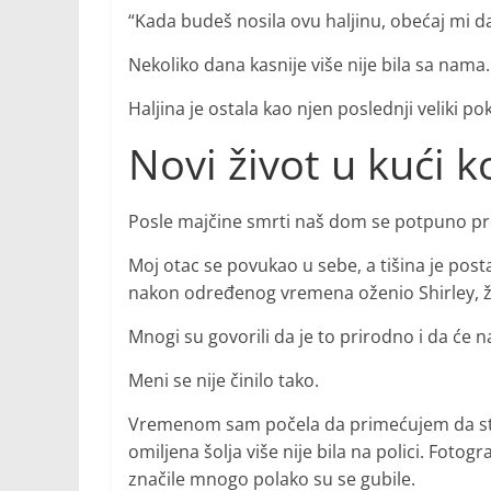
“Kada budeš nosila ovu haljinu, obećaj mi da 
Nekoliko dana kasnije više nije bila sa nama.
Haljina je ostala kao njen poslednji veliki po
Novi život u kući ko
Posle majčine smrti naš dom se potpuno p
Moj otac se povukao u sebe, a tišina je post
nakon određenog vremena oženio Shirley, žen
Mnogi su govorili da je to prirodno i da ć
Meni se nije činilo tako.
Vremenom sam počela da primećujem da stvar
omiljena šolja više nije bila na polici. Foto
značile mnogo polako su se gubile.