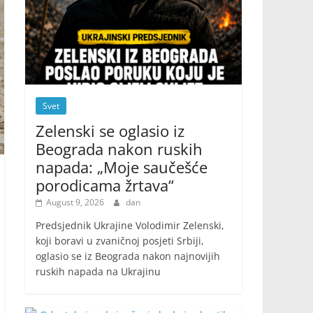
Svet
Zelenski se oglasio iz
Beograda nakon ruskih
napada: „Moje saučešće
porodicama žrtava“
August 9, 2026
dan
Predsjednik Ukrajine Volodimir Zelenski,
koji boravi u zvaničnoj posjeti Srbiji,
oglasio se iz Beograda nakon najnovijih
ruskih napada na Ukrajinu