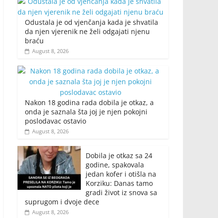
Odustala je od vjenčanja kada je shvatila
da njen vjerenik ne želi odgajati njenu
braću
August 8, 2026
Nakon 18 godina rada dobila je otkaz, a
onda je saznala šta joj je njen pokojni
poslodavac ostavio
August 8, 2026
Dobila je otkaz sa 24
godine, spakovala
jedan kofer i otišla na
Korziku: Danas tamo
gradi život iz snova sa
suprugom i dvoje dece
August 8, 2026