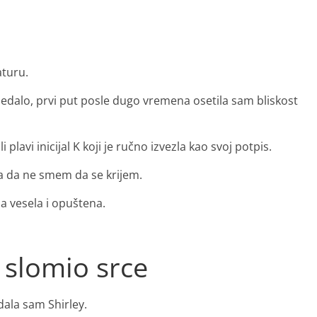
turu.
ledalo, prvi put posle dugo vremena osetila sam bliskost
plavi inicijal K koji je ručno izvezla kao svoj potpis.
ja da ne smem da se krijem.
la vesela i opuštena.
 slomio srce
dala sam Shirley.