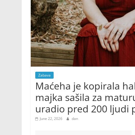
Zabava
Maćeha je kopirala hal
majka sašila za maturu,
uradio pred 200 ljudi 
June 22, 2026
dan