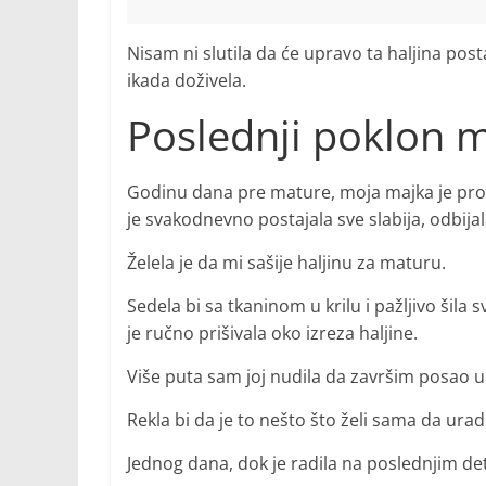
Nisam ni slutila da će upravo ta haljina pos
ikada doživela.
Poslednji poklon 
Godinu dana pre mature, moja majka je pro
je svakodnevno postajala sve slabija, odbija
Želela je da mi sašije haljinu za maturu.
Sedela bi sa tkaninom u krilu i pažljivo šila
je ručno prišivala oko izreza haljine.
Više puta sam joj nudila da završim posao ume
Rekla bi da je to nešto što želi sama da urad
Jednog dana, dok je radila na poslednjim deta