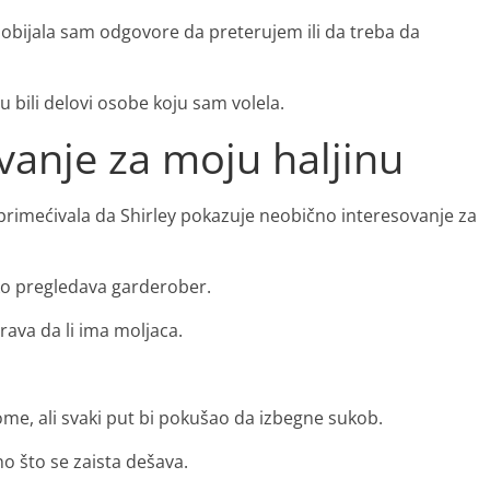
bijala sam odgovore da preterujem ili da treba da
su bili delovi osobe koju sam volela.
vanje za moju haljinu
primećivala da Shirley pokazuje neobično interesovanje za
ako pregledava garderober.
erava da li ima moljaca.
me, ali svaki put bi pokušao da izbegne sukob.
no što se zaista dešava.