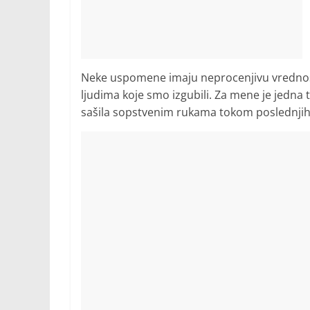
Neke uspomene imaju neprocenjivu vrednost.
ljudima koje smo izgubili. Za mene je jedna
sašila sopstvenim rukama tokom poslednjih