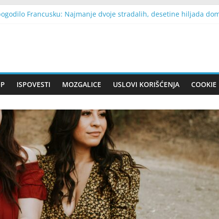
godilo Francusku: Najmanje dvoje stradalih, desetine hiljada dom
io iz Beograda nakon ruskih napada: „Moje saučešće porodicama žr
nčanja kada je shvatila da njen vjerenik ne želi odgajati njenu bra
da dobila je otkaz, a onda je saznala šta joj je njen pokojni poslo
 24 godine, spakovala jedan kofer i otišla na Korziku: Danas tamo g
OP
ISPOVESTI
MOZGALICE
USLOVI KORIŠĆENJA
COOKIE 