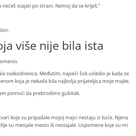
nećeš stajati po strani. Nemoj da se kriješ.”
klon.
ja više nije bila ista
romenio.
ala svakodnevica. Međutim, najveći šok usledio je kada se
om koja je nekada bila najbolja prijateljica moje majke.
e nam pomoći da prebrodimo gubitak.
i koje su pripadale mojoj majci nestaju iz kuće. Njena
grafije su menjale mesto ili nestajale. Uspomene koje su mi