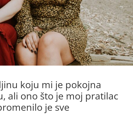
jinu koju mi je pokojna
 ali ono što je moj pratilac
promenilo je sve