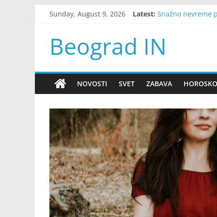
Skip
Sunday, August 9, 2026
Latest:
Snažno nevreme po
to
Zelenski se oglas
content
Odustala je od vje
Beograd IN
Nakon 18 godina ra
Dobila je otkaz sa
NOVOSTI
SVET
ZABAVA
HOROSK