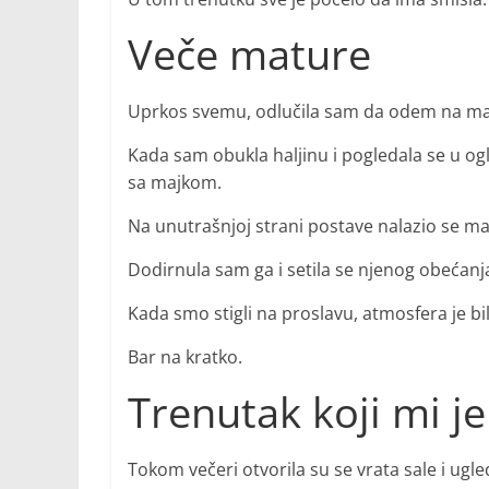
Veče mature
Uprkos svemu, odlučila sam da odem na ma
Kada sam obukla haljinu i pogledala se u og
sa majkom.
Na unutrašnjoj strani postave nalazio se mali 
Dodirnula sam ga i setila se njenog obećan
Kada smo stigli na proslavu, atmosfera je bi
Bar na kratko.
Trenutak koji mi je
Tokom večeri otvorila su se vrata sale i ugle