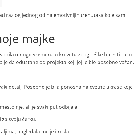
tati razlog jednog od najemotivnijih trenutaka koje sam
moje majke
vodila mnogo vremena u krevetu zbog teške bolesti. Iako
la je da odustane od projekta koji joj je bio posebno važan.
 svaki detalj. Posebno je bila ponosna na cvetne ukrase koje
sto nje, ali je svaki put odbijala.
i za svoju ćerku.
ljima, pogledala me je i rekla: