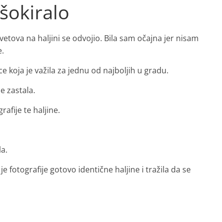
 šokiralo
etova na haljini se odvojio. Bila sam očajna jer nisam
e.
e koja je važila za jednu od najboljih u gradu.
e zastala.
rafije te haljine.
a.
 fotografije gotovo identične haljine i tražila da se