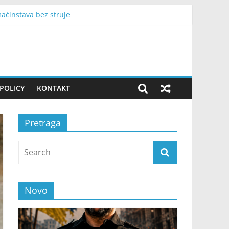
aćinstava bez struje
tava“
ću
davac ostavio
radi život iz snova sa suprugom i dvoje dece
POLICY
KONTAKT
Pretraga
Novo