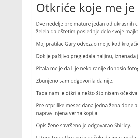
Otkriće koje me je
Dve nedelje pre mature jedan od ukrasnih cv
želela da oštetim poslednje delo svoje majk
Moj pratilac Gary odvezao me je kod krojačic
Dok je pažljivo pregledala haljinu, iznenada j
Pitala me je da li je neko ranije donosio fotog
Zbunjeno sam odgovorila da nije.
Tada nam je otkrila nešto što nisam očekival
Pre otprilike mesec dana jedna žena donela je
napravi njena verna kopija.
Opis žene savršeno je odgovarao Shirley.
U tom trenutku sve je počelo da ima smisla.