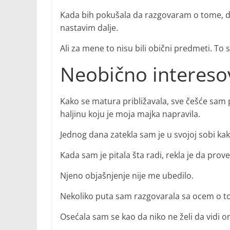
Kada bih pokušala da razgovaram o tome, do
nastavim dalje.
Ali za mene to nisu bili obični predmeti. To 
Neobično intereso
Kako se matura približavala, sve češće sam 
haljinu koju je moja majka napravila.
Jednog dana zatekla sam je u svojoj sobi k
Kada sam je pitala šta radi, rekla je da prov
Njeno objašnjenje nije me ubedilo.
Nekoliko puta sam razgovarala sa ocem o to
Osećala sam se kao da niko ne želi da vidi o