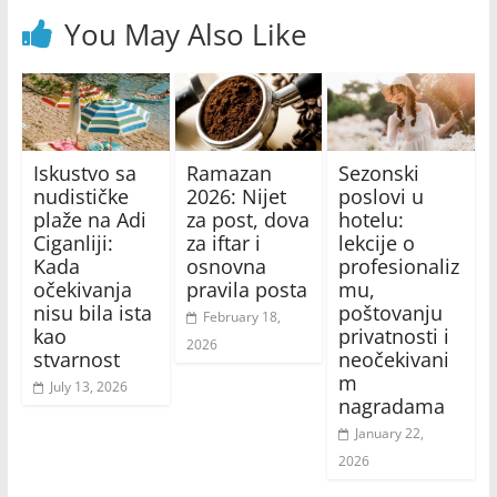
You May Also Like
Iskustvo sa
Ramazan
Sezonski
nudističke
2026: Nijet
poslovi u
plaže na Adi
za post, dova
hotelu:
Ciganliji:
za iftar i
lekcije o
Kada
osnovna
profesionaliz
očekivanja
pravila posta
mu,
nisu bila ista
poštovanju
February 18,
kao
privatnosti i
2026
stvarnost
neočekivani
m
July 13, 2026
nagradama
January 22,
2026