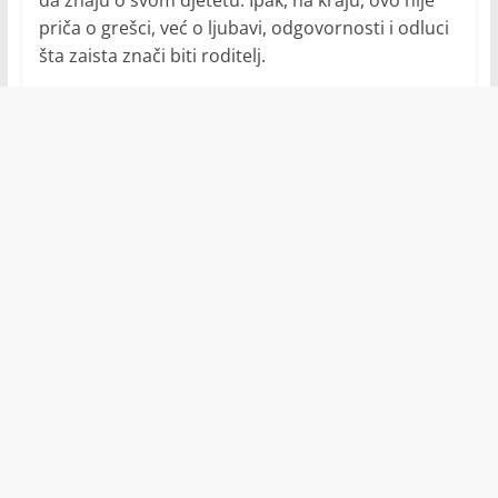
da znaju o svom djetetu. Ipak, na kraju, ovo nije
priča o grešci, već o ljubavi, odgovornosti i odluci
šta zaista znači biti roditelj.