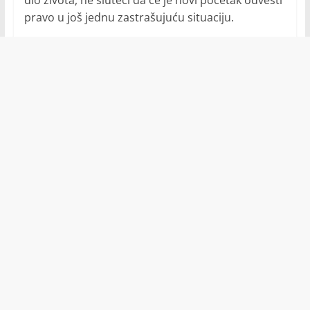
dio života, ne sluteći da će je novi početak odvesti
pravo u još jednu zastrašujuću situaciju.