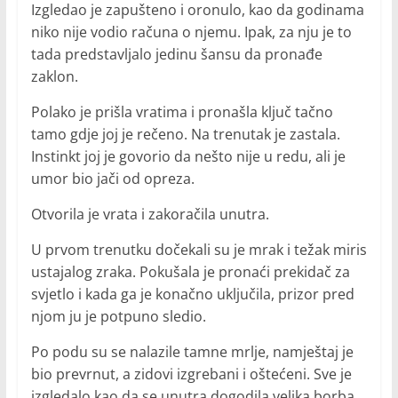
Izgledao je zapušteno i oronulo, kao da godinama
niko nije vodio računa o njemu. Ipak, za nju je to
tada predstavljalo jedinu šansu da pronađe
zaklon.
Polako je prišla vratima i pronašla ključ tačno
tamo gdje joj je rečeno. Na trenutak je zastala.
Instinkt joj je govorio da nešto nije u redu, ali je
umor bio jači od opreza.
Otvorila je vrata i zakoračila unutra.
U prvom trenutku dočekali su je mrak i težak miris
ustajalog zraka. Pokušala je pronaći prekidač za
svjetlo i kada ga je konačno uključila, prizor pred
njom ju je potpuno sledio.
Po podu su se nalazile tamne mrlje, namještaj je
bio prevrnut, a zidovi izgrebani i oštećeni. Sve je
izgledalo kao da se unutra dogodila velika borba.