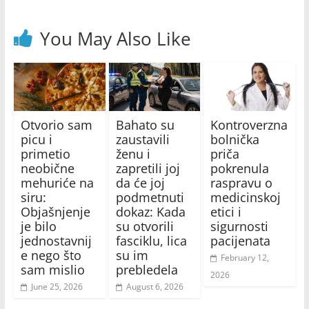
You May Also Like
Otvorio sam
Bahato su
Kontroverzna
picu i
zaustavili
bolnička
primetio
ženu i
priča
neobične
zapretili joj
pokrenula
mehuriće na
da će joj
raspravu o
siru:
podmetnuti
medicinskoj
Objašnjenje
dokaz: Kada
etici i
je bilo
su otvorili
sigurnosti
jednostavnij
fasciklu, lica
pacijenata
e nego što
su im
February 12,
sam mislio
prebledela
2026
June 25, 2026
August 6, 2026