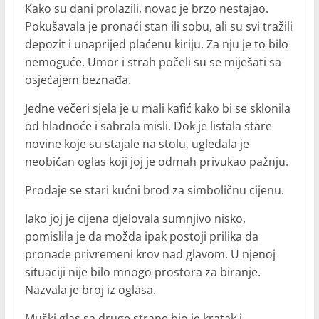
Kako su dani prolazili, novac je brzo nestajao.
Pokušavala je pronaći stan ili sobu, ali su svi tražili
depozit i unaprijed plaćenu kiriju. Za nju je to bilo
nemoguće. Umor i strah počeli su se miješati sa
osjećajem beznađa.
Jedne večeri sjela je u mali kafić kako bi se sklonila
od hladnoće i sabrala misli. Dok je listala stare
novine koje su stajale na stolu, ugledala je
neobičan oglas koji joj je odmah privukao pažnju.
Prodaje se stari kućni brod za simboličnu cijenu.
Iako joj je cijena djelovala sumnjivo nisko,
pomislila je da možda ipak postoji prilika da
pronađe privremeni krov nad glavom. U njenoj
situaciji nije bilo mnogo prostora za biranje.
Nazvala je broj iz oglasa.
Muški glas sa druge strane bio je kratak i