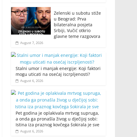
Zelenski u subotu stiže
u Beograd: Prva
bilateralna posjeta
Srbiji, Vučić otkrio
glavne teme razgovora
August 7, 2026
Stalni umor i manjak energije: Koji faktori
mogu uticati na osećaj iscrpljenosti?
August 6, 2026
Pet godina je oplakivala mrtvog supruga,
a onda ga pronašla živog u dječijoj sobi:
Istina iza praznog kovčega šokirala je sve
August 6, 2026