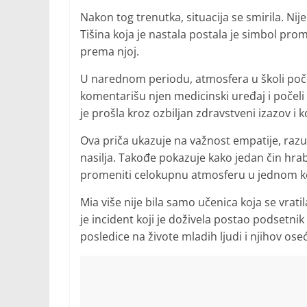
Nakon tog trenutka, situacija se smirila. Nije
Tišina koja je nastala postala je simbol pr
prema njoj.
U narednom periodu, atmosfera u školi poče
komentarišu njen medicinski uređaj i počeli
je prošla kroz ozbiljan zdravstveni izazov i 
Ova priča ukazuje na važnost empatije, raz
nasilja. Takođe pokazuje kako jedan čin hrab
promeniti celokupnu atmosferu u jednom ko
Mia više nije bila samo učenica koja se vrati
je incident koji je doživela postao podset
posledice na živote mladih ljudi i njihov ose