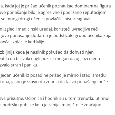
ra, kada joj je prišao učenik poznat kao dominantna figura
govo ponašanje bilo je agresivno i podržano reputacijom
e mnogi drugi učenici povlačili i nisu reagovali.
izgled i medicinski uređaj, koristeći uvredljive reči i
egovo ponašanje dodatno je podsticalo grupu učenika koja
osećaj izolacije kod Mije.
zbiljnija kada je nasilnik pokušao da dohvati njen
atila da bi svaki nagli pokret mogao da ugrozi njeno
zvalo strah i paniku.
Jedan učenik iz pozadine prišao je mirno i stao između
og tona, jasno je stavio do znanja da takvo ponašanje neće
sve prisutne. Učionica i hodnik su u tom trenutku utihnuli,
o podršku publike koju je ranije imao, što je značajno