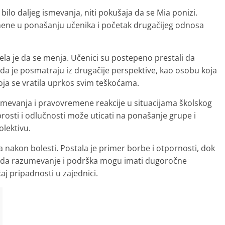
 bilo daljeg ismevanja, niti pokušaja da se Mia ponizi.
omene u ponašanju učenika i početak drugačijeg odnosa
la je da se menja. Učenici su postepeno prestali da
 da je posmatraju iz drugačije perspektive, kao osobu koja
koja se vratila uprkos svim teškoćama.
umevanja i pravovremene reakcije u situacijama školskog
rosti i odlučnosti može uticati na ponašanje grupe i
lektivu.
la nakon bolesti. Postala je primer borbe i otpornosti, dok
nik da razumevanje i podrška mogu imati dugoročne
ćaj pripadnosti u zajednici.