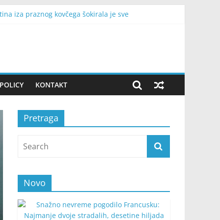
tina iza praznog kovčega šokirala je sve
maćinstava bez struje
ju, stižu nove ponude i lakše se zatvaraju obaveze
vne teme razgovora
POLICY
KONTAKT
Pretraga
Novo