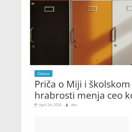
Zabava
Priča o Miji i školskom
hrabrosti menja ceo ko
April 24, 2026
dan