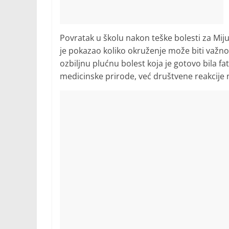
Povratak u školu nakon teške bolesti za Miju
je pokazao koliko okruženje može biti važno 
ozbiljnu plućnu bolest koja je gotovo bila f
medicinske prirode, već društvene reakcije 