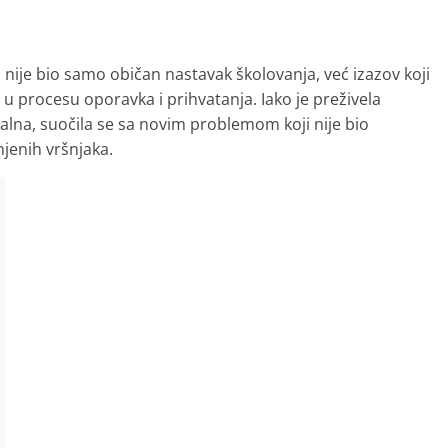
 nije bio samo običan nastavak školovanja, već izazov koji
u procesu oporavka i prihvatanja. Iako je preživela
atalna, suočila se sa novim problemom koji nije bio
njenih vršnjaka.