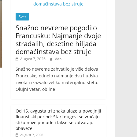
Svet
Snažno nevreme pogodilo
Francusku: Najmanje dvoje
stradalih, desetine hiljada
domaćinstava bez struje
August 7, 2026
dan
Snažno nevreme zahvatilo je više delova
Francuske, odnelo najmanje dva ljudska
života i izazvalo veliku materijalnu štetu.
Olujni vetar, obilne
Od 15. avgusta tri znaka ulaze u povoljniji
finansijski period: Stari dugovi se vraćaju,
stižu nove ponude i lakše se zatvaraju
obaveze
August 7, 2026