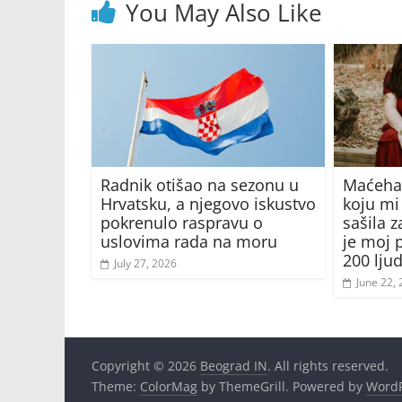
You May Also Like
Radnik otišao na sezonu u
Maćeha 
Hrvatsku, a njegovo iskustvo
koju mi
pokrenulo raspravu o
sašila z
uslovima rada na moru
je moj 
200 lju
July 27, 2026
June 22,
Copyright © 2026
Beograd IN
. All rights reserved.
Theme:
ColorMag
by ThemeGrill. Powered by
WordP