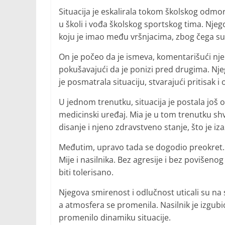
Situacija je eskalirala tokom školskog odmo
u školi i vođa školskog sportskog tima. Nje
koju je imao među vršnjacima, zbog čega su s
On je počeo da je ismeva, komentarišući njen 
pokušavajući da je ponizi pred drugima. Nj
je posmatrala situaciju, stvarajući pritisak i 
U jednom trenutku, situacija je postala još o
medicinski uređaj. Mia je u tom trenutku shv
disanje i njeno zdravstveno stanje, što je iza
Međutim, upravo tada se dogodio preokret. 
Mije i nasilnika. Bez agresije i bez povišen
biti tolerisano.
Njegova smirenost i odlučnost uticali su na 
a atmosfera se promenila. Nasilnik je izgubi
promenilo dinamiku situacije.