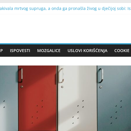
akivala mrtvog supruga, a onda ga pronašla živog u dječijoj sobi: Is
ogodilo Francusku: Najmanje dvoje stradalih, desetine hiljada do
i znaka ulaze u povoljniji finansijski period: Stari dugovi se vraća
 stiže u Beograd: Prva bilateralna posjeta Srbiji, Vučić otkrio gla
jak energije: Koji faktori mogu uticati na osećaj iscrpljenosti?
OP
ISPOVESTI
MOZGALICE
USLOVI KORIŠĆENJA
COOKIE 