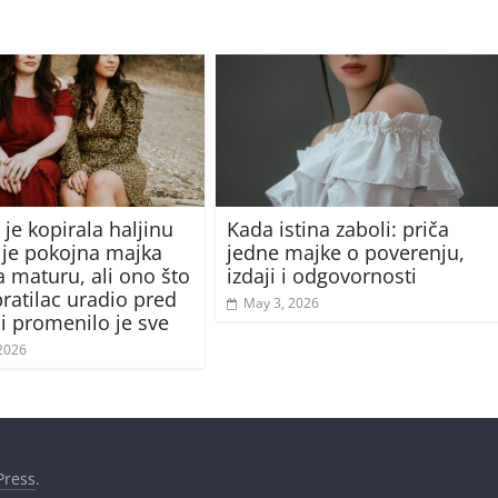
je kopirala haljinu
Kada istina zaboli: priča
 je pokojna majka
jedne majke o poverenju,
a maturu, ali ono što
izdaji i odgovornosti
pratilac uradio pred
May 3, 2026
di promenilo je sve
 2026
ress
.