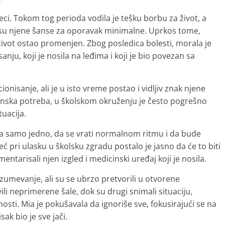
eci. Tokom tog perioda vodila je tešku borbu za život, a
a su njene šanse za oporavak minimalne. Uprkos tome,
i život ostao promenjen. Zbog posledica bolesti, morala je
nju, koji je nosila na leđima i koji je bio povezan sa
nisanje, ali je u isto vreme postao i vidljiv znak njene
nska potreba, u školskom okruženju je često pogrešno
tuacija.
la samo jedno, da se vrati normalnom ritmu i da bude
 pri ulasku u školsku zgradu postalo je jasno da će to biti
mentarisali njen izgled i medicinski uređaj koji je nosila.
azumevanje, ali su se ubrzo pretvorili u otvorene
i neprimerene šale, dok su drugi snimali situaciju,
sti. Mia je pokušavala da ignoriše sve, fokusirajući se na
sak bio je sve jači.