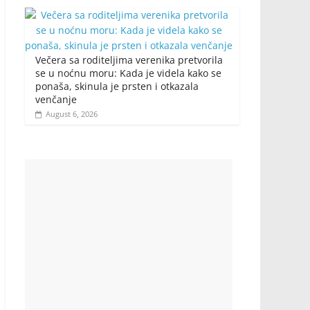
Večera sa roditeljima verenika pretvorila
se u noćnu moru: Kada je videla kako se
ponaša, skinula je prsten i otkazala
venčanje
August 6, 2026