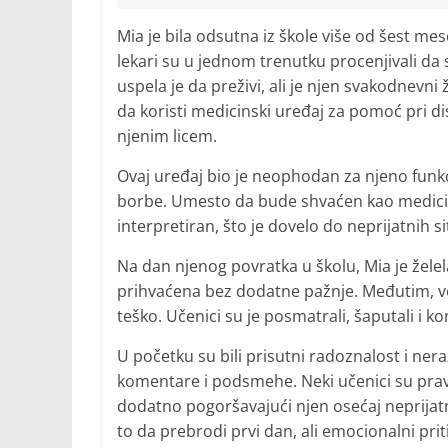
Mia je bila odsutna iz škole više od šest mes
lekari su u jednom trenutku procenjivali d
uspela je da preživi, ali je njen svakodnevn
da koristi medicinski uređaj za pomoć pri disa
njenim licem.
Ovaj uređaj bio je neophodan za njeno funkcio
borbe. Umesto da bude shvaćen kao medici
interpretiran, što je dovelo do neprijatnih si
Na dan njenog povratka u školu, Mia je žele
prihvaćena bez dodatne pažnje. Međutim, već
teško. Učenici su je posmatrali, šaputali i ko
U početku su bili prisutni radoznalost i ner
komentare i podsmehe. Neki učenici su pravil
dodatno pogoršavajući njen osećaj neprijatno
to da prebrodi prvi dan, ali emocionalni priti