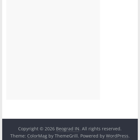
Copyright © 2026
Beograd IN
. All rights reserved.
Theme:
ColorMag
by ThemeGrill. Powered by
WordPress
.