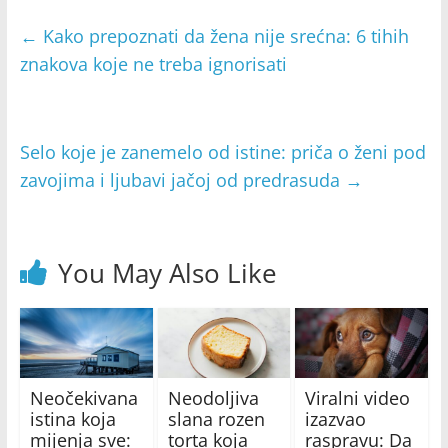
←
Kako prepoznati da žena nije srećna: 6 tihih
znakova koje ne treba ignorisati
Selo koje je zanemelo od istine: priča o ženi pod
zavojima i ljubavi jačoj od predrasuda
→
You May Also Like
Neočekivana
Neodoljiva
Viralni video
istina koja
slana rozen
izazvao
mijenja sve:
torta koja
raspravu: Da