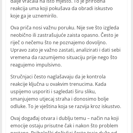
dalje vraćala na isto mjesto. To je prirodna
reakcija uma koji pokušava da obradi iskustvo
koje ga je uznemirilo.
Ova priča nosi važnu poruku. Nije sve što izgleda
neobično ili zastrašujuće zaista opasno. Često je
riječ o nečemu što ne poznajemo dovoljno.
Upravo zato je važno zastati, analizirati i dati sebi
vremena da razumijemo situaciju prije nego što
reagujemo impulsivno.
Stručnjaci često naglašavaju da je kontrola
reakcije ključna u ovakvim trenucima. Kada
uspijemo usporiti i sagledati širu sliku,
smanjujemo utjecaj straha i donosimo bolje
odluke. To je vještina koja se razvija kroz iskustvo.
Ovaj događaj otvara i dublju temu – način na koji
emocije ostaju prisutne čak i nakon što problem