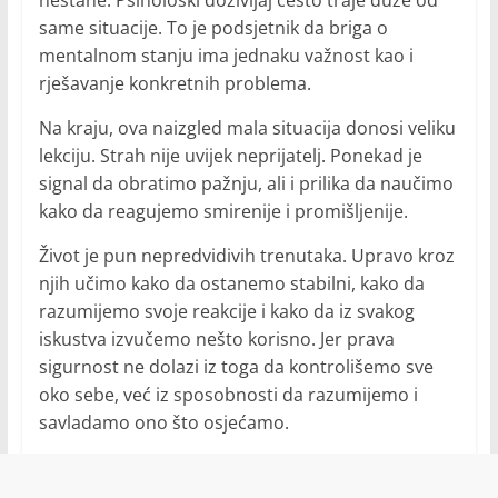
nestane. Psihološki doživljaj često traje duže od
same situacije. To je podsjetnik da briga o
mentalnom stanju ima jednaku važnost kao i
rješavanje konkretnih problema.
Na kraju, ova naizgled mala situacija donosi veliku
lekciju. Strah nije uvijek neprijatelj. Ponekad je
signal da obratimo pažnju, ali i prilika da naučimo
kako da reagujemo smirenije i promišljenije.
Život je pun nepredvidivih trenutaka. Upravo kroz
njih učimo kako da ostanemo stabilni, kako da
razumijemo svoje reakcije i kako da iz svakog
iskustva izvučemo nešto korisno. Jer prava
sigurnost ne dolazi iz toga da kontrolišemo sve
oko sebe, već iz sposobnosti da razumijemo i
savladamo ono što osjećamo.