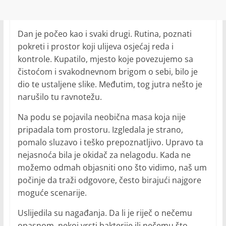
Dan je počeo kao i svaki drugi. Rutina, poznati
pokreti i prostor koji ulijeva osjećaj reda i
kontrole. Kupatilo, mjesto koje povezujemo sa
čistoćom i svakodnevnom brigom o sebi, bilo je
dio te ustaljene slike. Međutim, tog jutra nešto je
narušilo tu ravnotežu.
Na podu se pojavila neobična masa koja nije
pripadala tom prostoru. Izgledala je strano,
pomalo sluzavo i teško prepoznatljivo. Upravo ta
nejasnoća bila je okidač za nelagodu. Kada ne
možemo odmah objasniti ono što vidimo, naš um
počinje da traži odgovore, često birajući najgore
moguće scenarije.
Uslijedila su nagađanja. Da li je riječ o nečemu
opasnom, nekoj vrsti bakterije ili nečemu što