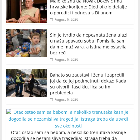
Malo ko zna da Novak Đoković ima
hrvatske korijene: Djed otkrio detalje
o porodici i odnosu s Dijanom
August 6, 2026
Sin je tvrdio da nepoznata žena ulazi
u našu spavaću sobu: Pomislila sam
da me muž vara, a istina me ostavila
bez reči
August 6, 2026
Bahato su zaustavili ženu i zapretili
joj da će joj podmetnuti dokaz: Kada
su otvorili fasciklu, lica su im
prebledela
August 6, 2026
Otac ostao sam sa bebom, a nekoliko trenutaka kasnije
dogodila se nezamisliva tragedija: Istraga treba da