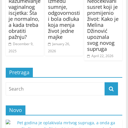
Razumevanje
Između
Neočekivani
vaginalnog
sumnje,
susret koji je
iscjetka: Šta
odgovornosti
promijenio
je normalno,
i bola odluka
život: Kako je
a kada treba
koja menja
Melina
obratiti
život jedne
Džinović
pažnju?
majke
upoznala
svog novog
December 9,
January 26,
supruga
2025
2026
April 22, 2026
Pretraga
Novo