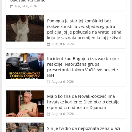
August 6, 2026
Pomogla je starijoj komšinici bez
ikakve koristi, a već sljedećeg jutra
policija joj je pokucala na vrata: Istina
koju je saznala promijenila joj je život
August 6, 2026
Incident kod Bugojna izazvao brojne
reakcije: Naoružana grupa
presretnuta tokom Vučićeve posjete
BiH
August 6, 2026
Malo ko zna da Novak Đoković ima
hrvatske korijene: Djed otkrio detalje
o porodici i odnosu s Dijanom
August 6, 2026
Sin je tvrdio da nepoznata žena ulazi