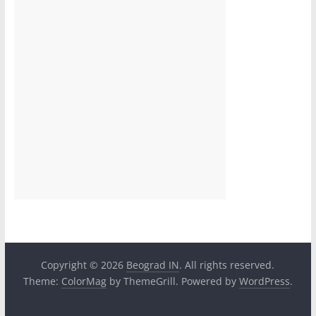
Copyright © 2026
Beograd IN
. All rights reserved.
Theme:
ColorMag
by ThemeGrill. Powered by
WordPress
.