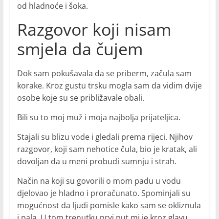
od hladnoće i šoka.
Razgovor koji nisam
smjela da čujem
Dok sam pokušavala da se priberm, začula sam
korake. Kroz gustu trsku mogla sam da vidim dvije
osobe koje su se približavale obali.
Bili su to moj muž i moja najbolja prijateljica.
Stajali su blizu vode i gledali prema rijeci. Njihov
razgovor, koji sam nehotice čula, bio je kratak, ali
dovoljan da u meni probudi sumnju i strah.
Način na koji su govorili o mom padu u vodu
djelovao je hladno i proračunato. Spominjali su
mogućnost da ljudi pomisle kako sam se okliznula
i pala. U tom trenutku prvi put mi je kroz glavu