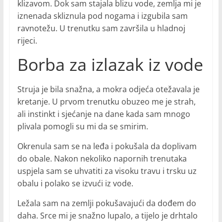
klizavom. Dok sam stajala blizu vode, zemlja mi je
iznenada skliznula pod nogama i izgubila sam
ravnotežu. U trenutku sam završila u hladnoj
rijeci.
Borba za izlazak iz vode
Struja je bila snažna, a mokra odjeća otežavala je
kretanje. U prvom trenutku obuzeo me je strah,
ali instinkt i sjećanje na dane kada sam mnogo
plivala pomogli su mi da se smirim.
Okrenula sam se na leđa i pokušala da doplivam
do obale. Nakon nekoliko napornih trenutaka
uspjela sam se uhvatiti za visoku travu i trsku uz
obalu i polako se izvući iz vode.
Ležala sam na zemlji pokušavajući da dođem do
daha. Srce mi je snažno lupalo, a tijelo je drhtalo