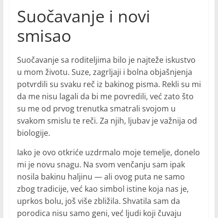
Suočavanje i novi
smisao
Suočavanje sa roditeljima bilo je najteže iskustvo
u mom životu. Suze, zagrljaji i bolna objašnjenja
potvrdili su svaku reč iz bakinog pisma. Rekli su mi
da me nisu lagali da bi me povredili, već zato što
su me od prvog trenutka smatrali svojom u
svakom smislu te reči. Za njih, ljubav je važnija od
biologije.
Iako je ovo otkriće uzdrmalo moje temelje, donelo
mi je novu snagu. Na svom venčanju sam ipak
nosila bakinu haljinu — ali ovog puta ne samo
zbog tradicije, već kao simbol istine koja nas je,
uprkos bolu, još više zbližila. Shvatila sam da
porodica nisu samo geni, već ljudi koji čuvaju