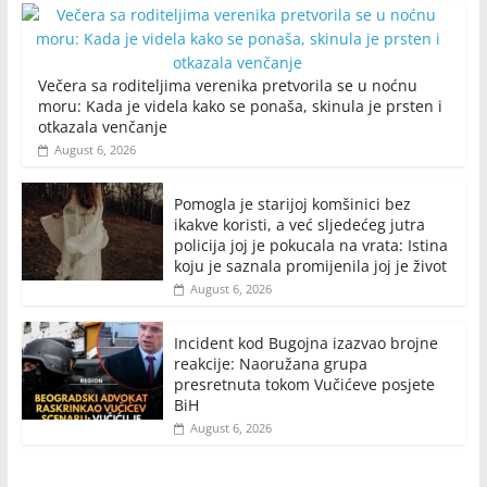
Večera sa roditeljima verenika pretvorila se u noćnu
moru: Kada je videla kako se ponaša, skinula je prsten i
otkazala venčanje
August 6, 2026
Pomogla je starijoj komšinici bez
ikakve koristi, a već sljedećeg jutra
policija joj je pokucala na vrata: Istina
koju je saznala promijenila joj je život
August 6, 2026
Incident kod Bugojna izazvao brojne
reakcije: Naoružana grupa
presretnuta tokom Vučićeve posjete
BiH
August 6, 2026