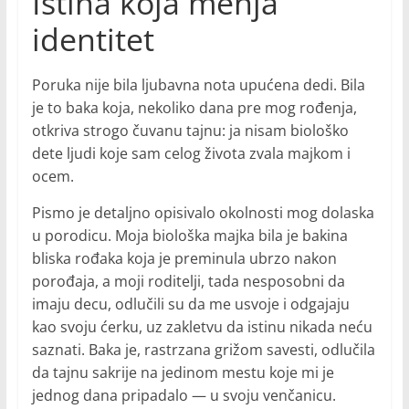
Istina koja menja
identitet
Poruka nije bila ljubavna nota upućena dedi. Bila
je to baka koja, nekoliko dana pre mog rođenja,
otkriva strogo čuvanu tajnu: ja nisam biološko
dete ljudi koje sam celog života zvala majkom i
ocem.
Pismo je detaljno opisivalo okolnosti mog dolaska
u porodicu. Moja biološka majka bila je bakina
bliska rođaka koja je preminula ubrzo nakon
porođaja, a moji roditelji, tada nesposobni da
imaju decu, odlučili su da me usvoje i odgajaju
kao svoju ćerku, uz zakletvu da istinu nikada neću
saznati. Baka je, rastrzana grižom savesti, odlučila
da tajnu sakrije na jedinom mestu koje mi je
jednog dana pripadalo — u svoju venčanicu.