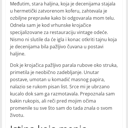
Međutim, stara haljina, koja je decenijama stajala
u hermetički zatvorenom koferu, zahtevala je
ozbiljne prepravke kako bi odgovarala mom telu.
Odnela sam je kod vrhunske krojačice
specijalizovane za restauraciju vintage odeće.
Nismo ni slutile da će igla i konac otkriti tajnu koja
je decenijama bila pažljivo čuvana u postavi
haljine.
Dok je krojačica pažljivo parala rubove oko struka,
primetila je neobično zadebljanje. Unutar
postave, umotan u komadić masnog papira,
nalazio se rukom pisan list. Srce mi je ubrzano
kucalo dok sam ga razmotavala. Prepoznala sam
bakin rukopis, ali reči pred mojim očima
promenile su sve što sam do tada znala o svom
životu.