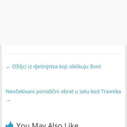
←
Ožiljci iz djetinjstva koji oblikuju život
Neočekivani porodični obrat u selu kod Travnika
→
You May Also Like