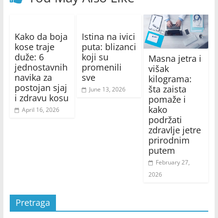
Kako da boja
Istina na ivici
kose traje
puta: blizanci
duže: 6
koji su
Masna jetra i
jednostavnih
promenili
višak
navika za
sve
kilograma:
postojan sjaj
šta zaista
June 13, 2026
i zdravu kosu
pomaže i
kako
April 16, 2026
podržati
zdravlje jetre
prirodnim
putem
February 27,
2026
Pretraga