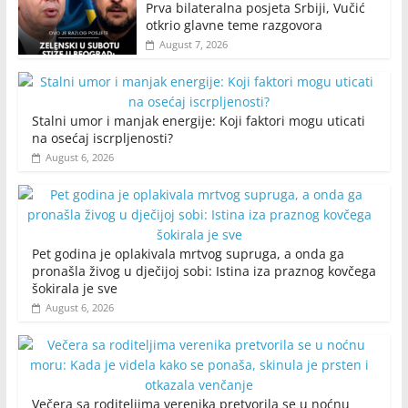
Prva bilateralna posjeta Srbiji, Vučić
otkrio glavne teme razgovora
August 7, 2026
Stalni umor i manjak energije: Koji faktori mogu uticati
na osećaj iscrpljenosti?
August 6, 2026
Pet godina je oplakivala mrtvog supruga, a onda ga
pronašla živog u dječijoj sobi: Istina iza praznog kovčega
šokirala je sve
August 6, 2026
Večera sa roditeljima verenika pretvorila se u noćnu