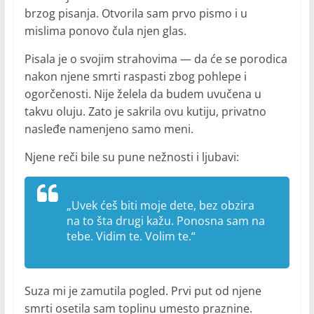
brzog pisanja. Otvorila sam prvo pismo i u
mislima ponovo čula njen glas.
Pisala je o svojim strahovima — da će se porodica
nakon njene smrti raspasti zbog pohlepe i
ogorčenosti. Nije želela da budem uvučena u
takvu oluju. Zato je sakrila ovu kutiju, privatno
nasleđe namenjeno samo meni.
Njene reči bile su pune nežnosti i ljubavi:
„Uvek ćeš biti moje dete, bez obzira
na to šta drugi kažu. Ponosna sam na
tebe. Vidim te. Volim te.“
Suza mi je zamutila pogled. Prvi put od njene
smrti osetila sam toplinu umesto praznine.