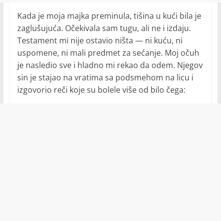
Kada je moja majka preminula, tišina u kući bila je
zaglušujuća. Očekivala sam tugu, ali ne i izdaju.
Testament mi nije ostavio ništa — ni kuću, ni
uspomene, ni mali predmet za sećanje. Moj očuh
je nasledio sve i hladno mi rekao da odem. Njegov
sin je stajao na vratima sa podsmehom na licu i
izgovorio reči koje su bolele više od bilo čega: