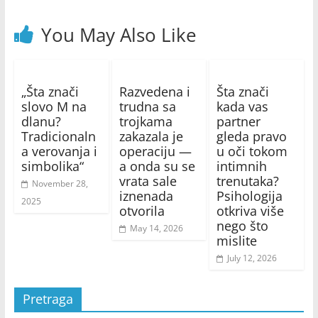
You May Also Like
„Šta znači
Razvedena i
Šta znači
slovo M na
trudna sa
kada vas
dlanu?
trojkama
partner
Tradicionaln
zakazala je
gleda pravo
a verovanja i
operaciju —
u oči tokom
simbolika“
a onda su se
intimnih
vrata sale
trenutaka?
November 28,
iznenada
Psihologija
2025
otvorila
otkriva više
nego što
May 14, 2026
mislite
July 12, 2026
Pretraga