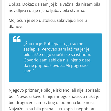
Dokaz. Dokaz da sam joj bila važna, da nisam bila
nevidljiva i da je njena ljubav bila stvarna.
Moj očuh je seo u stolicu, sakrivajući lice u
dlanove:
„Žao mi je. Pohlepa i tuga su me
zaslepile. Verovao sam lažima jer je
bilo lakše nego suočiti se sa istinom.
Govorio sam sebi da nisi njeno dete,
da ne pripadaš ovde… Ali pogrešio
sam.“
Njegovo priznanje bilo je iskreno, ali nije izbrisalo
bol. Novac u koverti nije mnogo značio, a nakit je
bio dragocen samo zbog uspomena koje nosi.
Najvažnija su bila pisma — rukopis i nepobitan