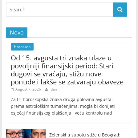
Novo
Horoskop
Od 15. avgusta tri znaka ulaze u
povoljniji finansijski period: Stari
dugovi se vraćaju, stižu nove
ponude i lakše se zatvaraju obaveze
August 7, 2026
dan
Za tri horoskopska znaka druga polovina avgusta,
prema astrološkim tumačenjima, mogla bi donijeti
osjećaj finansijskog olakšanja i veću kontrolu nad
Zelenski u subotu stiže u Beograd: