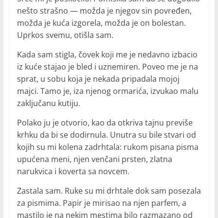
nešto strašno — možda je njegov sin povređen,
možda je kuća izgorela, možda je on bolestan.
Uprkos svemu, otišla sam.
Kada sam stigla, čovek koji me je nedavno izbacio
iz kuće stajao je bled i uznemiren. Poveo me je na
sprat, u sobu koja je nekada pripadala mojoj
majci. Tamo je, iza njenog ormarića, izvukao malu
zaključanu kutiju.
Polako ju je otvorio, kao da otkriva tajnu previše
krhku da bi se dodirnula. Unutra su bile stvari od
kojih su mi kolena zadrhtala: rukom pisana pisma
upućena meni, njen venčani prsten, zlatna
narukvica i koverta sa novcem.
Zastala sam. Ruke su mi drhtale dok sam posezala
za pismima. Papir je mirisao na njen parfem, a
mastilo je na nekim mestima bilo razmazano od