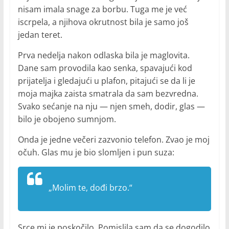
nisam imala snage za borbu. Tuga me je već
iscrpela, a njihova okrutnost bila je samo još
jedan teret.
Prva nedelja nakon odlaska bila je maglovita.
Dane sam provodila kao senka, spavajući kod
prijatelja i gledajući u plafon, pitajući se da li je
moja majka zaista smatrala da sam bezvredna.
Svako sećanje na nju — njen smeh, dodir, glas —
bilo je obojeno sumnjom.
Onda je jedne večeri zazvonio telefon. Zvao je moj
očuh. Glas mu je bio slomljen i pun suza:
„Molim te, dođi brzo.“
Srce mi je poskočilo. Pomislila sam da se dogodilo