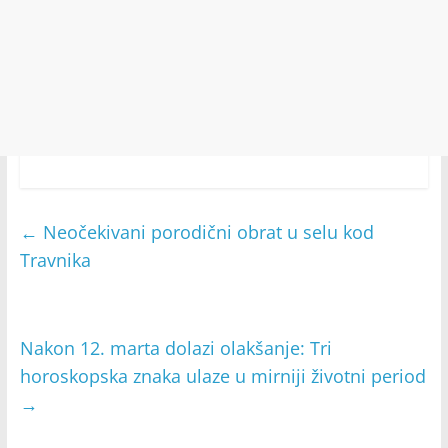
←
Neočekivani porodični obrat u selu kod
Travnika
Nakon 12. marta dolazi olakšanje: Tri
horoskopska znaka ulaze u mirniji životni period
→