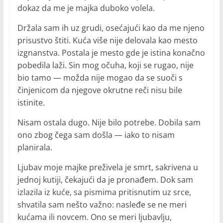
dokaz da me je majka duboko volela.
Držala sam ih uz grudi, osećajući kao da me njeno
prisustvo štiti. Kuća više nije delovala kao mesto
izgnanstva. Postala je mesto gde je istina konačno
pobedila laži. Sin mog očuha, koji se rugao, nije
bio tamo — možda nije mogao da se suoči s
činjenicom da njegove okrutne reči nisu bile
istinite.
Nisam ostala dugo. Nije bilo potrebe. Dobila sam
ono zbog čega sam došla — iako to nisam
planirala.
Ljubav moje majke preživela je smrt, sakrivena u
jednoj kutiji, čekajući da je pronađem. Dok sam
izlazila iz kuće, sa pismima pritisnutim uz srce,
shvatila sam nešto važno: nasleđe se ne meri
kućama ili novcem. Ono se meri ljubavlju,