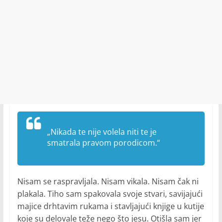
„Nikada te nije volela niti te je
smatrala pravom porodicom.“
Nisam se raspravljala. Nisam vikala. Nisam čak ni
plakala. Tiho sam spakovala svoje stvari, savijajući
majice drhtavim rukama i stavljajući knjige u kutije
koje su delovale teže nego što jesu. Otišla sam jer