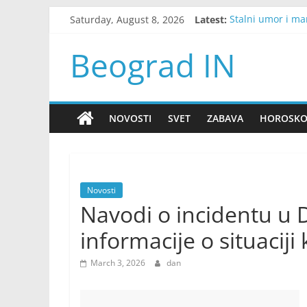
Skip
Saturday, August 8, 2026
Latest:
Stalni umor i man
to
Dobila je otkaz 
content
Snažno nevreme p
Beograd IN
Od 15. avgusta tr
Zelenski u subotu
NOVOSTI
SVET
ZABAVA
HOROSK
Novosti
Navodi o incidentu u 
informacije o situaciji
March 3, 2026
dan