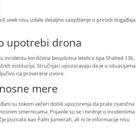
još uvek nisu izdale detaljno saopštenje o prirodi događaja
o upotrebi drona
 u incidentu korišćena bespilotna letelica tipa Shahed 136,
čnih institucija. Stručnjaci upozoravaju da je u situacijama
ljučivo na proverene izvore.
dnosne mere
đani su tokom večeri dobili upozorenja da prate zvanična
nosnim smernicama. Pojavile su se i tvrdnje o incidentima
je poznato kao Palm Jumeirah, ali ni te informacije nisu