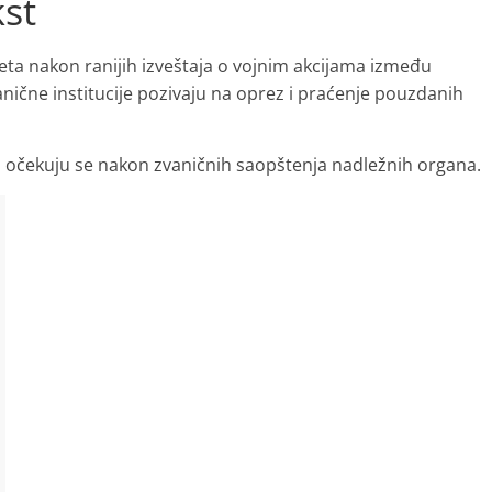
kst
eta nakon ranijih izveštaja o vojnim akcijama između
vanične institucije pozivaju na oprez i praćenje pouzdanih
alji očekuju se nakon zvaničnih saopštenja nadležnih organa.