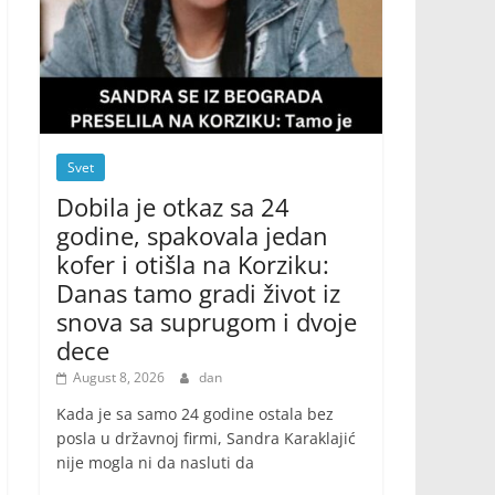
Svet
Dobila je otkaz sa 24
godine, spakovala jedan
kofer i otišla na Korziku:
Danas tamo gradi život iz
snova sa suprugom i dvoje
dece
August 8, 2026
dan
Kada je sa samo 24 godine ostala bez
posla u državnoj firmi, Sandra Karaklajić
nije mogla ni da nasluti da