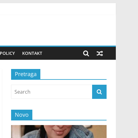
gradi život iz snova sa suprugom i dvoje dece
maćinstava bez struje
ju, stižu nove ponude i lakše se zatvaraju obaveze
vne teme razgovora
POLICY
KONTAKT
Pretraga
Novo