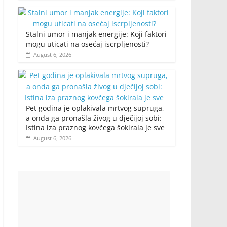
Stalni umor i manjak energije: Koji faktori
mogu uticati na osećaj iscrpljenosti?
August 6, 2026
Pet godina je oplakivala mrtvog supruga,
a onda ga pronašla živog u dječijoj sobi:
Istina iza praznog kovčega šokirala je sve
August 6, 2026