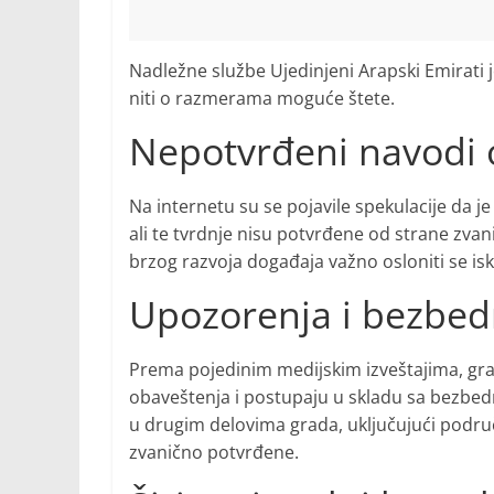
Nadležne službe Ujedinjeni Arapski Emirati 
niti o razmerama moguće štete.
Nepotvrđeni navodi 
Na internetu su se pojavile spekulacije da je
ali te tvrdnje nisu potvrđene od strane zvani
brzog razvoja događaja važno osloniti se isk
Upozorenja i bezbe
Prema pojedinim medijskim izveštajima, gra
obaveštenja i postupaju u skladu sa bezbed
u drugim delovima grada, uključujući područ
zvanično potvrđene.