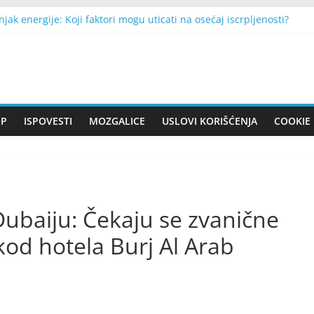
jak energije: Koji faktori mogu uticati na osećaj iscrpljenosti?
sa 24 godine, spakovala jedan kofer i otišla na Korziku: Danas tamo 
ogodilo Francusku: Najmanje dvoje stradalih, desetine hiljada do
i znaka ulaze u povoljniji finansijski period: Stari dugovi se vraća
 stiže u Beograd: Prva bilateralna posjeta Srbiji, Vučić otkrio gla
OP
ISPOVESTI
MOZGALICE
USLOVI KORIŠĆENJA
COOKIE 
Dubaiju: Čekaju se zvanične
 kod hotela Burj Al Arab