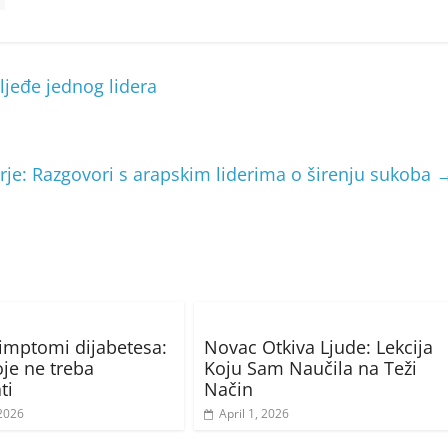
sljeđe jednog lidera
rje: Razgovori s arapskim liderima o širenju sukoba
imptomi dijabetesa:
Novac Otkiva Ljude: Lekcija
oje ne treba
Koju Sam Naučila na Teži
ti
Način
2026
April 1, 2026