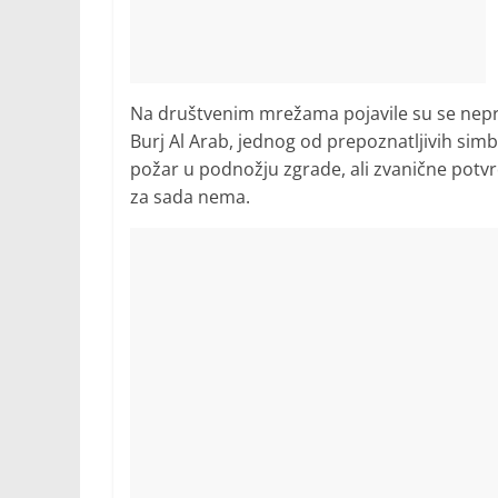
Na društvenim mrežama pojavile su se nepro
Burj Al Arab, jednog od prepoznatljivih simb
požar u podnožju zgrade, ali zvanične potv
za sada nema.