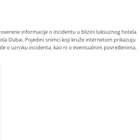
verene informacije o incidentu u blizini luksuznog hotela
ola Dubai. Pojedini snimci koji kruže internetom prikazuju
rde o uzroku incidenta, kao ni o eventualnim povređenima,