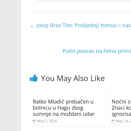
←
Josip Broz Tito: Posljednji trenuci i na
Putin pozvao na hitno primi
You May Also Like
Ratko Mladić prebačen u
Noćni s
bolnicu u Hagu zbog
Znaci k
sumnje na moždani udar
ignorisa
May 7, 2026
May 16, 