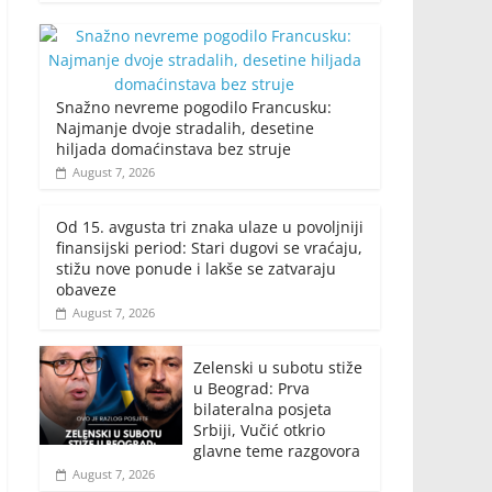
Snažno nevreme pogodilo Francusku:
Najmanje dvoje stradalih, desetine
hiljada domaćinstava bez struje
August 7, 2026
Od 15. avgusta tri znaka ulaze u povoljniji
finansijski period: Stari dugovi se vraćaju,
stižu nove ponude i lakše se zatvaraju
obaveze
August 7, 2026
Zelenski u subotu stiže
u Beograd: Prva
bilateralna posjeta
Srbiji, Vučić otkrio
glavne teme razgovora
August 7, 2026