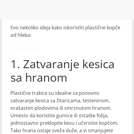
Evo nekoliko ideja kako iskoristiti plastične kopče
od hleba:
1. Zatvaranje kesica
sa hranom
Plastične trakice su idealne za ponovno
zatvaranje kesica sa žitaricama, testeninom,
orašastim plodovima ili smrznutom hranom.
Umesto da koristite gumice ili ostatke folija,
jednostavno preklopite kesu i učvrstite kopčom.
Tako hrana ostaje sveža duže, a vi smanjujete