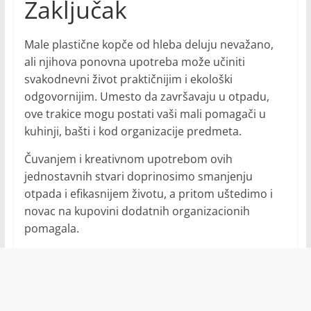
Zaključak
Male plastične kopče od hleba deluju nevažano,
ali njihova ponovna upotreba može učiniti
svakodnevni život praktičnijim i ekološki
odgovornijim. Umesto da završavaju u otpadu,
ove trakice mogu postati vaši mali pomagači u
kuhinji, bašti i kod organizacije predmeta.
Čuvanjem i kreativnom upotrebom ovih
jednostavnih stvari doprinosimo smanjenju
otpada i efikasnijem životu, a pritom uštedimo i
novac na kupovini dodatnih organizacionih
pomagala.