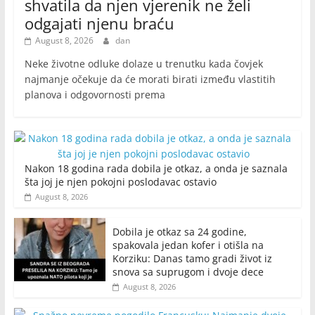
shvatila da njen vjerenik ne želi
odgajati njenu braću
August 8, 2026
dan
Neke životne odluke dolaze u trenutku kada čovjek
najmanje očekuje da će morati birati između vlastitih
planova i odgovornosti prema
Nakon 18 godina rada dobila je otkaz, a onda je saznala
šta joj je njen pokojni poslodavac ostavio
August 8, 2026
Dobila je otkaz sa 24 godine,
spakovala jedan kofer i otišla na
Korziku: Danas tamo gradi život iz
snova sa suprugom i dvoje dece
August 8, 2026