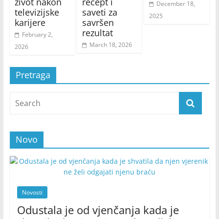
život nakon
recept i
December 18,
televizijske
saveti za
2025
karijere
savršen
rezultat
February 2,
March 18, 2026
2026
Pretraga
Novo
Novosti
Odustala je od vjenčanja kada je