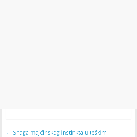
←
Snaga majčinskog instinkta u teškim