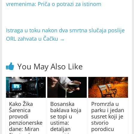
vremenima: Priča o potrazi za istinom
Istraga u toku nakon dva smrtna slučaja poslije
ORL zahvata u Čačku
→
You May Also Like
Kako Žika
Bosanska
Promrzla u
Šarenica
baklava koja
parku i jedan
provodi
se topi u
susret koji je
penzionerske
ustima:
stvorio
dane: Miran
detaljan
porodicu