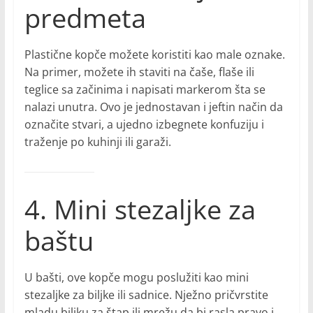
predmeta
Plastične kopče možete koristiti kao male oznake.
Na primer, možete ih staviti na čaše, flaše ili
teglice sa začinima i napisati markerom šta se
nalazi unutra. Ovo je jednostavan i jeftin način da
označite stvari, a ujedno izbegnete konfuziju i
traženje po kuhinji ili garaži.
4. Mini stezaljke za
baštu
U bašti, ove kopče mogu poslužiti kao mini
stezaljke za biljke ili sadnice. Nježno pričvrstite
mladu biljku za štap ili mrežu da bi rasla pravo i