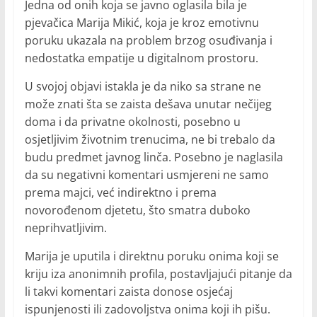
Jedna od onih koja se javno oglasila bila je
pjevačica Marija Mikić, koja je kroz emotivnu
poruku ukazala na problem brzog osuđivanja i
nedostatka empatije u digitalnom prostoru.
U svojoj objavi istakla je da niko sa strane ne
može znati šta se zaista dešava unutar nečijeg
doma i da privatne okolnosti, posebno u
osjetljivim životnim trenucima, ne bi trebalo da
budu predmet javnog linča. Posebno je naglasila
da su negativni komentari usmjereni ne samo
prema majci, već indirektno i prema
novorođenom djetetu, što smatra duboko
neprihvatljivim.
Marija je uputila i direktnu poruku onima koji se
kriju iza anonimnih profila, postavljajući pitanje da
li takvi komentari zaista donose osjećaj
ispunjenosti ili zadovoljstva onima koji ih pišu.