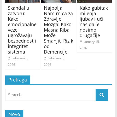
Skandal u
Najbolja
Kako gubitak
zatvoru:
Namirnica za
mijenja
Kako
Zdravlje
ljubav i uči
emocionalne
Mozga: Kako
nas da je
veze
Masna Riba
nosimo
ugrožavaju
Može
drugačije
bezbednost i
Smanjiti Rizik
January 15,
integritet
od
2026
sistema
Demencije
February 5,
February 5,
2026
2026
Pretraga
Novo