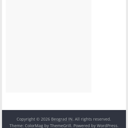
Copyright © 2026
Beograd IN
. All rights reserved.
Theme:
ColorMag
by ThemeGrill. Powered by
WordPress
.