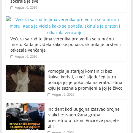
šokirala je sve
August 6, 2026
Večera sa roditeljima verenika pretvorila se u noćnu
moru: Kada je videla kako se ponaša, skinula je prsten i
otkazala venčanje
August 6, 2026
Pomogla je starijoj komšinici bez
ikakve koristi, a već sljedećeg jutra
policija joj je pokucala na vrata: Istina
koju je saznala promijenila joj je život
August 6, 2026
Incident kod Bugojna izazvao brojne
reakcije: Naoružana grupa
presretnuta tokom Vučićeve posjete
BiH
August 6, 2026