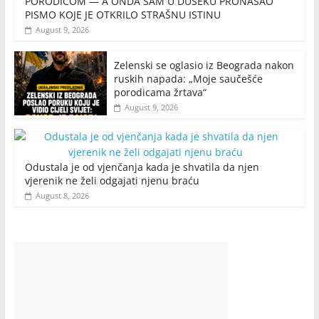
PORODICOM — A ONDA SAM U DUŠEKU PRONAŠAO
PISMO KOJE JE OTKRILO STRAŠNU ISTINU
August 9, 2026
Zelenski se oglasio iz Beograda nakon
ruskih napada: „Moje saučešće
porodicama žrtava“
August 9, 2026
Odustala je od vjenčanja kada je shvatila da njen
vjerenik ne želi odgajati njenu braću
August 8, 2026