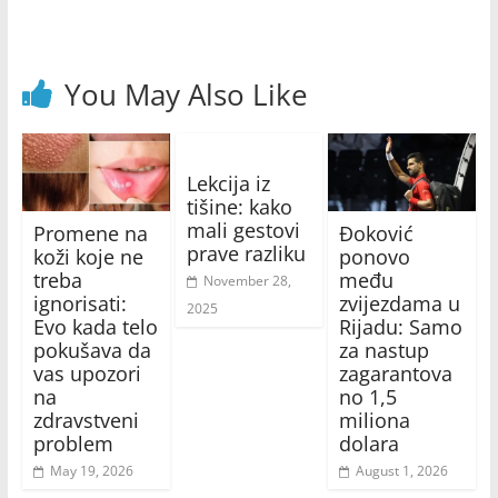
You May Also Like
Lekcija iz
tišine: kako
mali gestovi
Promene na
Đoković
prave razliku
koži koje ne
ponovo
treba
među
November 28,
ignorisati:
zvijezdama u
2025
Evo kada telo
Rijadu: Samo
pokušava da
za nastup
vas upozori
zagarantova
na
no 1,5
zdravstveni
miliona
problem
dolara
May 19, 2026
August 1, 2026