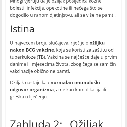
Mnogi vjeruju da je ožiljak posljedica kožne
bolesti, infekcije, opekotine ili nečega što se
dogodilo u ranom djetinjstvu, ali se više ne pamti.
Istina
U najvećem broju slučajeva, riječ je o
ožiljku
nakon BCG vakcine
, koja se koristi za zaštitu od
tuberkuloze (TB). Vakcina se najčešće daje u prvim
danima ili mjesecima života, zbog čega se sam čin
vakcinacije obično ne pamti.
Ožiljak nastaje kao
normalan imunološki
odgovor organizma
, a ne kao komplikacija ili
greška u liječenju.
Zabluda 2: „Ožiljak