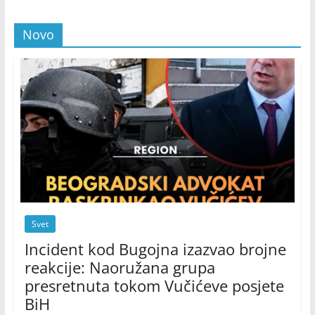
Novo
Svet
Incident kod Bugojna izazvao brojne
reakcije: Naoružana grupa
presretnuta tokom Vučićeve posjete
BiH