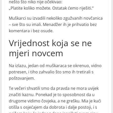
nešto što niko nije očekivao:
„Platite koliko možete. Ostatak ćemo riješiti.“
Muškarci su izvadili nekoliko zgužvanih novčanica
– sve što su imali. Menadžer ih je prihvatio bez
komentara i bez osude.
Vrijednost koja se ne
mjeri novcem
Na izlazu, jedan od muškaraca se okrenuo, vidno
potresen, i tiho zahvalio što smo ih tretirali s
poštovanjem.
Te večeri shvatili smo da pravda ne mora uvijek
značiti kaznu. Ponekad je to sposobnost da u
drugome vidimo čovjeka, a ne grešku. Mia je kući
otišla s osjećajem da dobrota i dalje postoji, i s