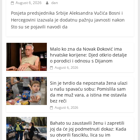
August 6, 2026
dan
Posjeta predsjednika Srbije Aleksandra Vučića Bosni i
Hercegovini izazvala je dodatnu pažnju javnosti nakon
što su se pojavili navodi da
Malo ko zna da Novak Đoković ima
hrvatske korijene: Djed otkrio detalje
o porodici i odnosu s Dijanom
August 6, 2026
Sin je tvrdio da nepoznata žena ulazi
u našu spavaću sobu: Pomislila sam
da me muž vara, a istina me ostavila
bez reči
August 6, 2026
Bahato su zaustavili ženu i zapretili
joj da će joj podmetnuti dokaz: Kada
su otvorili fasciklu, lica su im