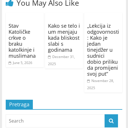
You May Also Like
Stav
Kako se telo i
„Lekcija iz
Katoličke
um menjaju
odgovornosti
crkve o
kada bliskost
: Kako je
braku
slabi s
jedan
katolkinje i
godinama
tinejdžer u
muslimana
sudnici
December 31,
dobio priliku
June 5, 2026
2025
da promijeni
svoj put“
November 28,
2025
Pretraga