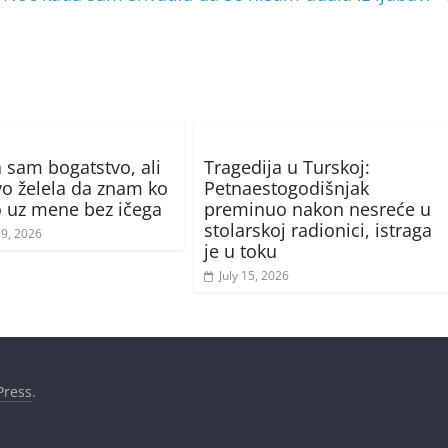
a sam bogatstvo, ali
Tragedija u Turskoj:
o želela da znam ko
Petnaestogodišnjak
o uz mene bez ičega
preminuo nakon nesreće u
stolarskoj radionici, istraga
19, 2026
je u toku
July 15, 2026
ress
.