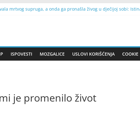
vala mrtvog supruga, a onda ga pronašla živog u dječijoj sobi: Istin
odilo Francusku: Najmanje dvoje stradalih, desetine hiljada doma
naka ulaze u povoljniji finansijski period: Stari dugovi se vraćaju,
tiže u Beograd: Prva bilateralna posjeta Srbiji, Vučić otkrio glavne
 energije: Koji faktori mogu uticati na osećaj iscrpljenosti?
OP
ISPOVESTI
MOZGALICE
USLOVI KORIŠĆENJA
COOKIE 
i je promenilo život