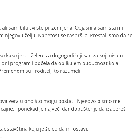
, ali sam bila čvrsto prizemljena. Objasnila sam šta mi
m njegovu želju. Napetost se raspršila. Prestali smo da se
ko kako je on želeo: za dugogodišnji san za koji nisam
acioni program i počela da oblikujem budućnost koja
remenom su i roditelji to razumeli.
gova vera u ono što mogu postati. Njegovo pismo me
lučajne, i ponekad je najveći dar dopuštenje da izabereš
 zaostavština koju je želeo da mi ostavi.