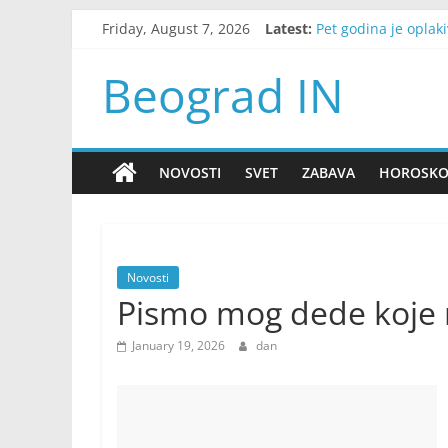
Skip
Friday, August 7, 2026
Latest:
Pet godina je oplaki
to
Snažno nevreme pog
content
Od 15. avgusta tri z
Beograd IN
Zelenski u subotu s
Stalni umor i manjak
NOVOSTI
SVET
ZABAVA
HOROSK
Novosti
Pismo mog dede koje m
January 19, 2026
dan