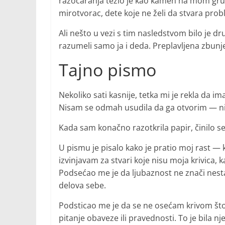
razočaranja težio je kao kamen na mom gru
mirotvorac, dete koje ne želi da stvara pro
Ali nešto u vezi s tim nasledstvom bilo je d
razumeli samo ja i deda. Preplavljena zbunj
Tajno pismo
Nekoliko sati kasnije, tetka mi je rekla da 
Nisam se odmah usudila da ga otvorim — ni
Kada sam konačno razotkrila papir, činilo s
U pismu je pisalo kako je pratio moj rast — k
izvinjavam za stvari koje nisu moja krivica,
Podsećao me je da ljubaznost ne znači nest
delova sebe.
Podsticao me je da se ne osećam krivom št
pitanje obaveze ili pravednosti. To je bila n