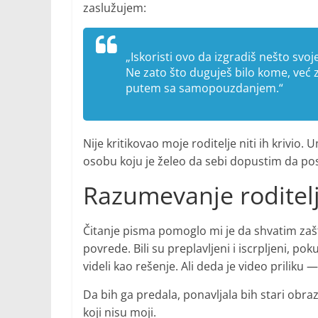
zaslužujem:
„Iskoristi ovo da izgradiš nešto svoje
Ne zato što duguješ bilo kome, već 
putem sa samopouzdanjem.“
Nije kritikovao moje roditelje niti ih krivi
osobu koju je želeo da sebi dopustim da p
Razumevanje roditel
Čitanje pisma pomoglo mi je da shvatim zašto 
povrede. Bili su preplavljeni i iscrpljeni, p
videli kao rešenje. Ali deda je video priliku
Da bih ga predala, ponavljala bih stari obr
koji nisu moji.