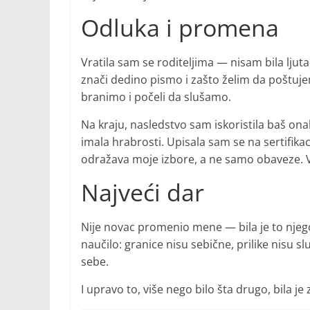
Odluka i promena
Vratila sam se roditeljima — nisam bila ljuta
znači dedino pismo i zašto želim da poštuje
branimo i počeli da slušamo.
Na kraju, nasledstvo sam iskoristila baš ona
imala hrabrosti. Upisala sam se na sertifik
odražava moje izbore, a ne samo obaveze. V
Najveći dar
Nije novac promenio mene — bila je to nje
naučilo: granice nisu sebične, prilike nisu s
sebe.
I upravo to, više nego bilo šta drugo, bila je