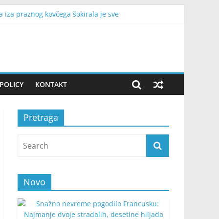
a iza praznog kovčega šokirala je sve
ćinstava bez struje
 stižu nove ponude i lakše se zatvaraju obaveze
 teme razgovora
POLICY
KONTAKT
Pretraga
Novo