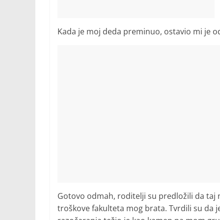
Kada je moj deda preminuo, ostavio mi je 
Gotovo odmah, roditelji su predložili da ta
troškove fakulteta mog brata. Tvrdili su da 