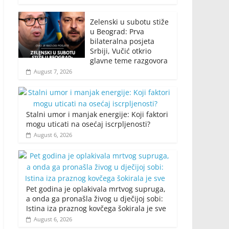
Zelenski u subotu stiže
u Beograd: Prva
bilateralna posjeta
Srbiji, Vučić otkrio
glavne teme razgovora
August 7, 2026
Stalni umor i manjak energije: Koji faktori
mogu uticati na osećaj iscrpljenosti?
August 6, 2026
Pet godina je oplakivala mrtvog supruga,
a onda ga pronašla živog u dječijoj sobi:
Istina iza praznog kovčega šokirala je sve
August 6, 2026