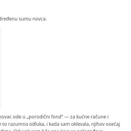
određenu sumu novca.
j novac ode u „porodični fond“ — za kućne račune i
je to razumna odluka, i kada sam oklevala, njihov osećaj