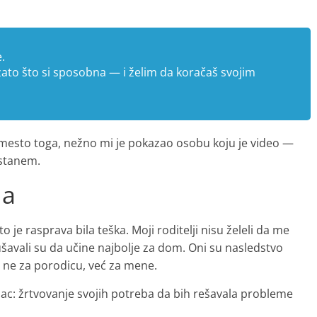
.
zato što si sposobna — i želim da koračaš svojim
o. Umesto toga, nežno mi je pokazao osobu koju je video —
ostanem.
ja
je rasprava bila teška. Moji roditelji nisu želeli da me
okušavali su da učine najbolje za dom. Oni su nasledstvo
 — ne za porodicu, već za mene.
azac: žrtvovanje svojih potreba da bih rešavala probleme