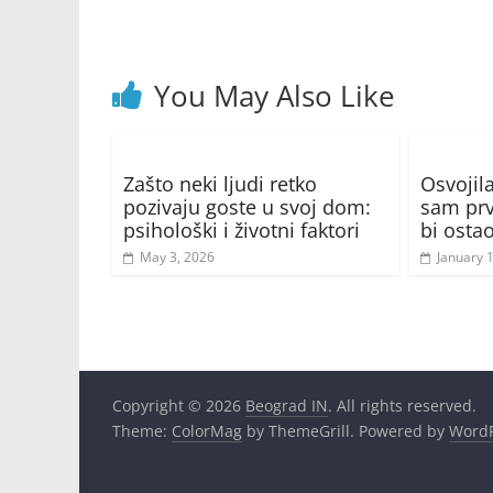
You May Also Like
Zašto neki ljudi retko
Osvojil
pozivaju goste u svoj dom:
sam prv
psihološki i životni faktori
bi osta
May 3, 2026
January 
Copyright © 2026
Beograd IN
. All rights reserved.
Theme:
ColorMag
by ThemeGrill. Powered by
WordP