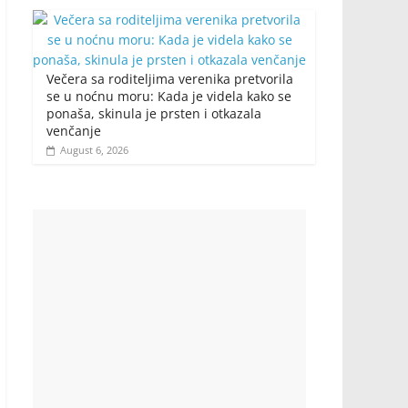
Večera sa roditeljima verenika pretvorila
se u noćnu moru: Kada je videla kako se
ponaša, skinula je prsten i otkazala
venčanje
August 6, 2026