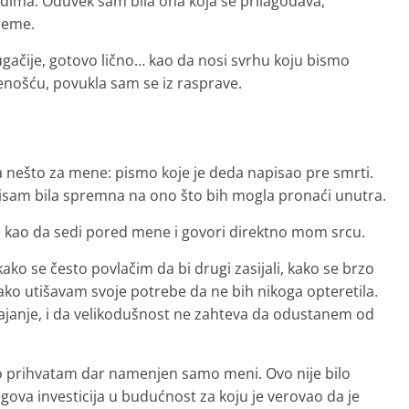
dima. Oduvek sam bila ona koja se prilagođava,
bleme.
rugačije, gotovo lično… kao da nosi svrhu koju bismo
enošću, povukla sam se iz rasprave.
ima nešto za mene: pismo koje je deda napisao pre smrti.
sam bila spremna na ono što bih mogla pronaći unutra.
e kao da sedi pored mene i govori direktno mom srcu.
ako se često povlačim da bi drugi zasijali, kako se brzo
 kako utišavam svoje potrebe da ne bih nikoga opteretila.
ajanje, i da velikodušnost ne zahteva da odustanem od
o prihvatam dar namenjen samo meni. Ovo nije bilo
jegova investicija u budućnost za koju je verovao da je