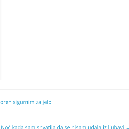
koren sigurnim za jelo
Noć kada sam shvatila da se nisam udala iz ljubavi