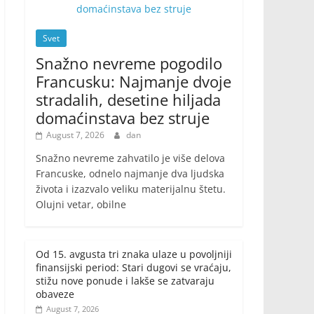
Svet
Snažno nevreme pogodilo
Francusku: Najmanje dvoje
stradalih, desetine hiljada
domaćinstava bez struje
August 7, 2026
dan
Snažno nevreme zahvatilo je više delova
Francuske, odnelo najmanje dva ljudska
života i izazvalo veliku materijalnu štetu.
Olujni vetar, obilne
Od 15. avgusta tri znaka ulaze u povoljniji
finansijski period: Stari dugovi se vraćaju,
stižu nove ponude i lakše se zatvaraju
obaveze
August 7, 2026