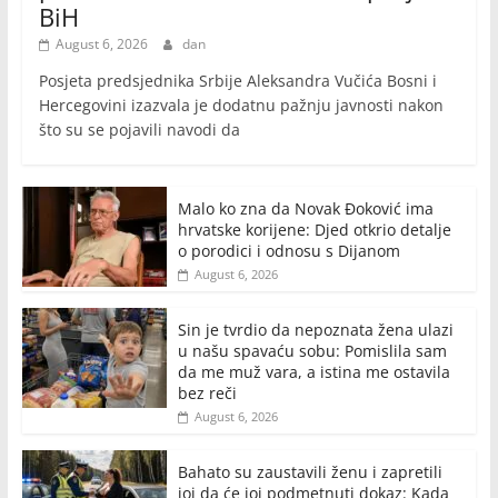
BiH
August 6, 2026
dan
Posjeta predsjednika Srbije Aleksandra Vučića Bosni i
Hercegovini izazvala je dodatnu pažnju javnosti nakon
što su se pojavili navodi da
Malo ko zna da Novak Đoković ima
hrvatske korijene: Djed otkrio detalje
o porodici i odnosu s Dijanom
August 6, 2026
Sin je tvrdio da nepoznata žena ulazi
u našu spavaću sobu: Pomislila sam
da me muž vara, a istina me ostavila
bez reči
August 6, 2026
Bahato su zaustavili ženu i zapretili
joj da će joj podmetnuti dokaz: Kada