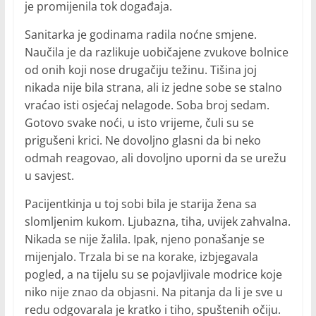
je promijenila tok događaja.
Sanitarka je godinama radila noćne smjene.
Naučila je da razlikuje uobičajene zvukove bolnice
od onih koji nose drugačiju težinu. Tišina joj
nikada nije bila strana, ali iz jedne sobe se stalno
vraćao isti osjećaj nelagode. Soba broj sedam.
Gotovo svake noći, u isto vrijeme, čuli su se
prigušeni krici. Ne dovoljno glasni da bi neko
odmah reagovao, ali dovoljno uporni da se urežu
u savjest.
Pacijentkinja u toj sobi bila je starija žena sa
slomljenim kukom. Ljubazna, tiha, uvijek zahvalna.
Nikada se nije žalila. Ipak, njeno ponašanje se
mijenjalo. Trzala bi se na korake, izbjegavala
pogled, a na tijelu su se pojavljivale modrice koje
niko nije znao da objasni. Na pitanja da li je sve u
redu odgovarala je kratko i tiho, spuštenih očiju.