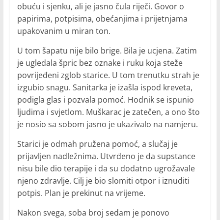
obuću i sjenku, ali je jasno čula riječi. Govor o
papirima, potpisima, obećanjima i prijetnjama
upakovanim u miran ton.
U tom šapatu nije bilo brige. Bila je ucjena. Zatim
je ugledala špric bez oznake i ruku koja steže
povrijeđeni zglob starice. U tom trenutku strah je
izgubio snagu. Sanitarka je izašla ispod kreveta,
podigla glas i pozvala pomoć. Hodnik se ispunio
ljudima i svjetlom. Muškarac je zatečen, a ono što
je nosio sa sobom jasno je ukazivalo na namjeru.
Starici je odmah pružena pomoć, a slučaj je
prijavljen nadležnima. Utvrđeno je da supstance
nisu bile dio terapije i da su dodatno ugrožavale
njeno zdravlje. Cilj je bio slomiti otpor i iznuditi
potpis. Plan je prekinut na vrijeme.
Nakon svega, soba broj sedam je ponovo