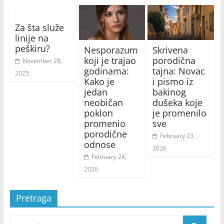
Za šta služe
linije na
peškiru?
Nesporazum
Skrivena
koji je trajao
porodična
November 28,
godinama:
tajna: Novac
2025
Kako je
i pismo iz
jedan
bakinog
neobičan
dušeka koje
poklon
je promenilo
promenio
sve
porodične
February 23,
odnose
2026
February 24,
2026
Pretraga