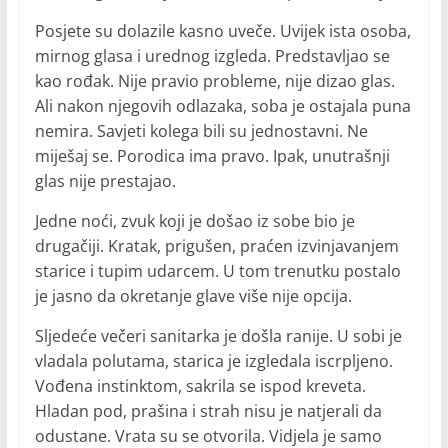
Posjete su dolazile kasno uveče. Uvijek ista osoba,
mirnog glasa i urednog izgleda. Predstavljao se
kao rođak. Nije pravio probleme, nije dizao glas.
Ali nakon njegovih odlazaka, soba je ostajala puna
nemira. Savjeti kolega bili su jednostavni. Ne
miješaj se. Porodica ima pravo. Ipak, unutrašnji
glas nije prestajao.
Jedne noći, zvuk koji je došao iz sobe bio je
drugačiji. Kratak, prigušen, praćen izvinjavanjem
starice i tupim udarcem. U tom trenutku postalo
je jasno da okretanje glave više nije opcija.
Sljedeće večeri sanitarka je došla ranije. U sobi je
vladala polutama, starica je izgledala iscrpljeno.
Vođena instinktom, sakrila se ispod kreveta.
Hladan pod, prašina i strah nisu je natjerali da
odustane. Vrata su se otvorila. Vidjela je samo