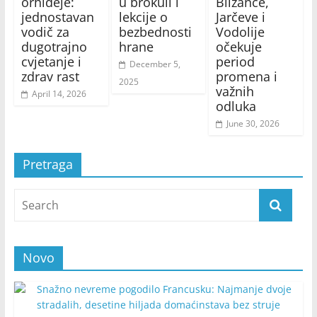
orhideje:
u brokuli i
Blizance,
jednostavan
lekcije o
Jarčeve i
vodič za
bezbednosti
Vodolije
dugotrajno
hrane
očekuje
cvjetanje i
period
December 5,
zdrav rast
promena i
2025
važnih
April 14, 2026
odluka
June 30, 2026
Pretraga
Novo