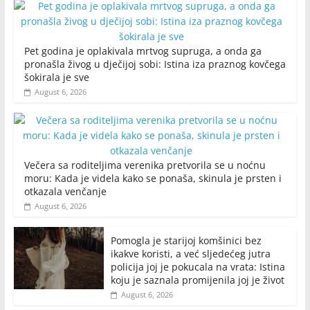
Pet godina je oplakivala mrtvog supruga, a onda ga
pronašla živog u dječijoj sobi: Istina iza praznog kovčega
šokirala je sve
August 6, 2026
Večera sa roditeljima verenika pretvorila se u noćnu
moru: Kada je videla kako se ponaša, skinula je prsten i
otkazala venčanje
August 6, 2026
Pomogla je starijoj komšinici bez
ikakve koristi, a već sljedećeg jutra
policija joj je pokucala na vrata: Istina
koju je saznala promijenila joj je život
August 6, 2026