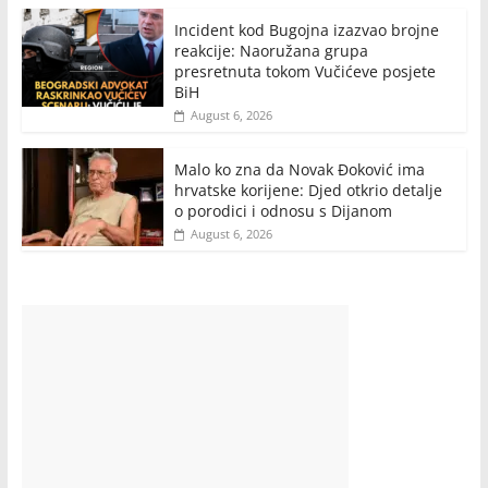
Incident kod Bugojna izazvao brojne
reakcije: Naoružana grupa
presretnuta tokom Vučićeve posjete
BiH
August 6, 2026
Malo ko zna da Novak Đoković ima
hrvatske korijene: Djed otkrio detalje
o porodici i odnosu s Dijanom
August 6, 2026