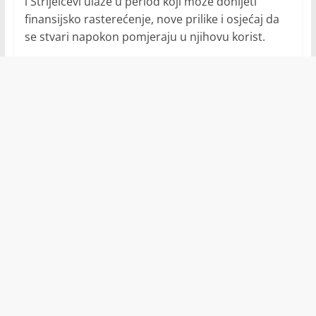
i Strijelčevi ulaze u period koji može donijeti
finansijsko rasterećenje, nove prilike i osjećaj da
se stvari napokon pomjeraju u njihovu korist.