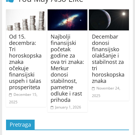
Od 15.
Najbolji
Decembar
decembra:
finansijski
donosi
Tri
početak
finansijsko
horoskopska
godine za
olakšanje i
znaka
ova tri znaka:
stabilnost za
očekuje
Merkur
tri
finansijski
donosi
horoskopska
uspeh i talas
stabilnost,
znaka
prosperiteta
pametne
November 24,
odluke i rast
December 15,
2025
prihoda
2025
January 1, 2026
Pretraga