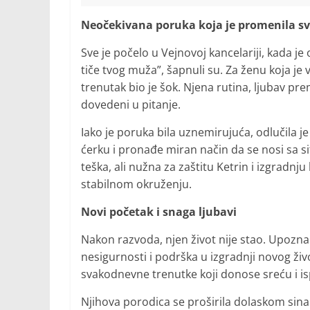
Neočekivana poruka koja je promenila s
Sve je počelo u Vejnovoj kancelariji, kada 
tiče tvog muža”, šapnuli su. Za ženu koja je
trenutak bio je šok. Njena rutina, ljubav pre
dovedeni u pitanje.
Iako je poruka bila uznemirujuća, odlučila je
ćerku i pronađe miran način da se nosi sa s
teška, ali nužna za zaštitu Ketrin i izgradnj
stabilnom okruženju.
Novi početak i snaga ljubavi
Nakon razvoda, njen život nije stao. Upozna
nesigurnosti i podrška u izgradnji novog živ
svakodnevne trenutke koji donose sreću i is
Njihova porodica se proširila dolaskom sina 