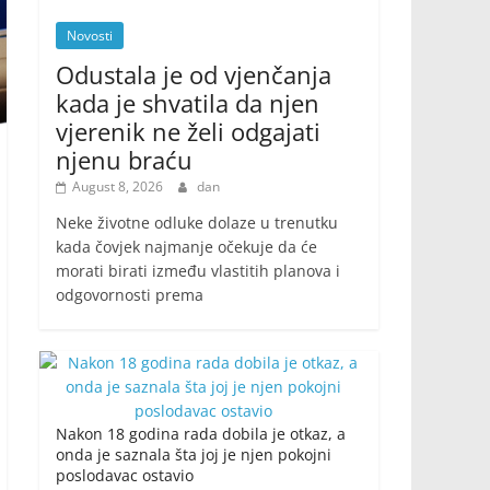
Novosti
Odustala je od vjenčanja
kada je shvatila da njen
vjerenik ne želi odgajati
njenu braću
August 8, 2026
dan
Neke životne odluke dolaze u trenutku
kada čovjek najmanje očekuje da će
morati birati između vlastitih planova i
odgovornosti prema
Nakon 18 godina rada dobila je otkaz, a
onda je saznala šta joj je njen pokojni
poslodavac ostavio