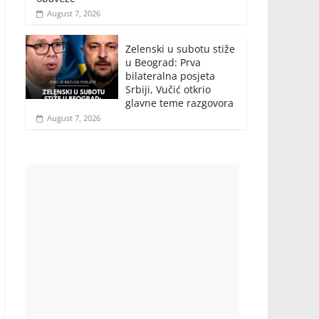
August 7, 2026
Zelenski u subotu stiže
u Beograd: Prva
bilateralna posjeta
Srbiji, Vučić otkrio
glavne teme razgovora
August 7, 2026