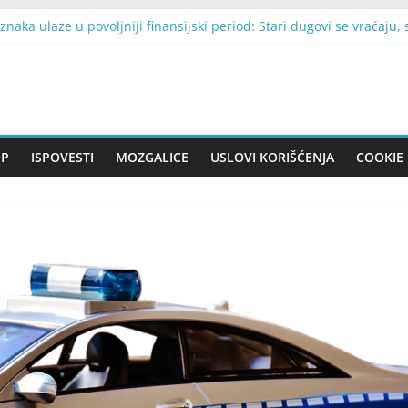
 znaka ulaze u povoljniji finansijski period: Stari dugovi se vraćaju
nčanja kada je shvatila da njen vjerenik ne želi odgajati njenu bra
da dobila je otkaz, a onda je saznala šta joj je njen pokojni poslo
 24 godine, spakovala jedan kofer i otišla na Korziku: Danas tamo g
godilo Francusku: Najmanje dvoje stradalih, desetine hiljada dom
OP
ISPOVESTI
MOZGALICE
USLOVI KORIŠĆENJA
COOKIE 