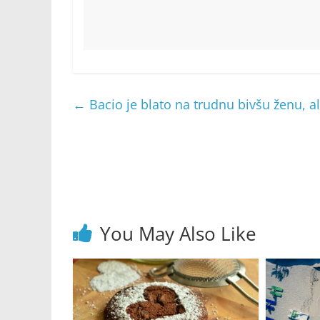
←
Bacio je blato na trudnu bivšu ženu, ali 
You May Also Like