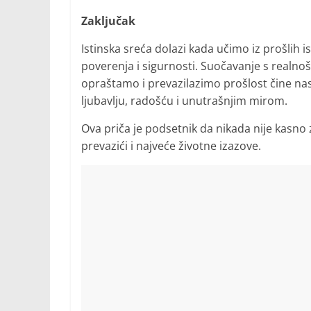
Zaključak
Istinska sreća dolazi kada učimo iz prošlih 
poverenja i sigurnosti. Suočavanje s realn
opraštamo i prevazilazimo prošlost čine na
ljubavlju, radošću i unutrašnjim mirom.
Ova priča je podsetnik da nikada nije kasno
prevazići i najveće životne izazove.