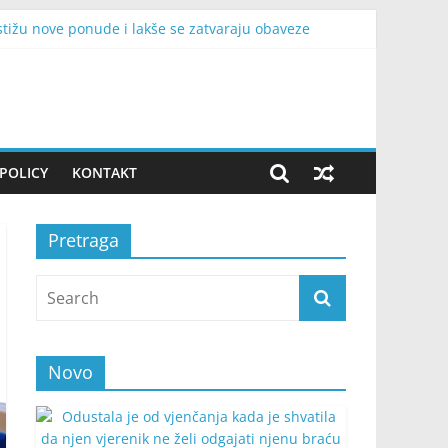
, stižu nove ponude i lakše se zatvaraju obaveze
ću
davac ostavio
radi život iz snova sa suprugom i dvoje dece
aćinstava bez struje
POLICY
KONTAKT
Pretraga
Novo