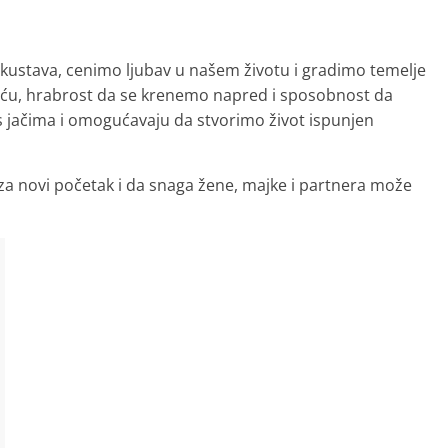
iskustava, cenimo ljubav u našem životu i gradimo temelje
ošću, hrabrost da se krenemo napred i sposobnost da
s jačima i omogućavaju da stvorimo život ispunjen
 za novi početak i da snaga žene, majke i partnera može