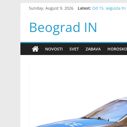
Skip
Sunday, August 9, 2026
Latest:
Od 15. avgusta tri
to
Odustala je od vje
content
Nakon 18 godina ra
Beograd IN
Dobila je otkaz sa
Snažno nevreme po
NOVOSTI
SVET
ZABAVA
HOROSK