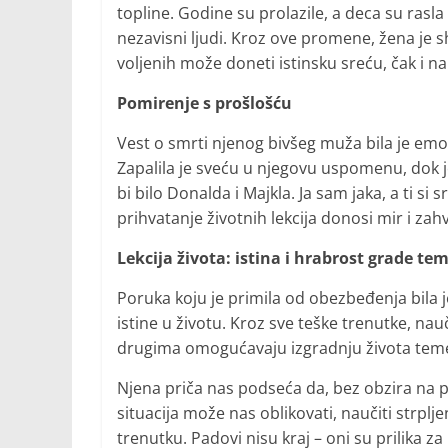
topline. Godine su prolazile, a deca su rasl
nezavisni ljudi. Kroz ove promene, žena je s
voljenih može doneti istinsku sreću, čak i na
Pomirenje s prošlošću
Vest o smrti njenog bivšeg muža bila je emot
Zapalila je sveću u njegovu uspomenu, dok je
bi bilo Donalda i Majkla. Ja sam jaka, a ti s
prihvatanje životnih lekcija donosi mir i za
Lekcija života: istina i hrabrost grade tem
Poruka koju je primila od obezbeđenja bila je
istine u životu. Kroz sve teške trenutke, nau
drugima omogućavaju izgradnju života temel
Njena priča nas podseća da, bez obzira na p
situacija može nas oblikovati, naučiti str
trenutku. Padovi nisu kraj – oni su prilika za