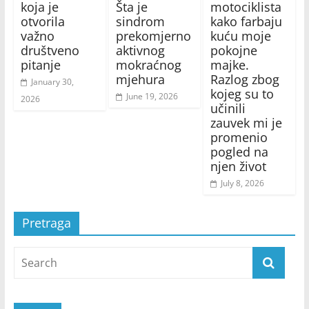
koja je
Šta je
motociklista
otvorila
sindrom
kako farbaju
važno
prekomjerno
kuću moje
društveno
aktivnog
pokojne
pitanje
mokraćnog
majke.
mjehura
Razlog zbog
January 30,
kojeg su to
June 19, 2026
2026
učinili
zauvek mi je
promenio
pogled na
njen život
July 8, 2026
Pretraga