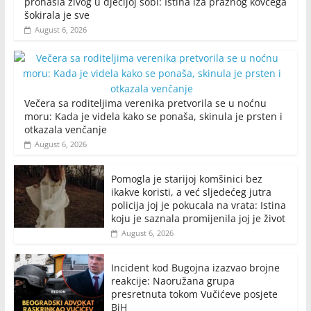
pronašla živog u dječijoj sobi: Istina iza praznog kovčega
šokirala je sve
August 6, 2026
Večera sa roditeljima verenika pretvorila se u noćnu
moru: Kada je videla kako se ponaša, skinula je prsten i
otkazala venčanje
August 6, 2026
Pomogla je starijoj komšinici bez
ikakve koristi, a već sljedećeg jutra
policija joj je pokucala na vrata: Istina
koju je saznala promijenila joj je život
August 6, 2026
Incident kod Bugojna izazvao brojne
reakcije: Naoružana grupa
presretnuta tokom Vučićeve posjete
BiH