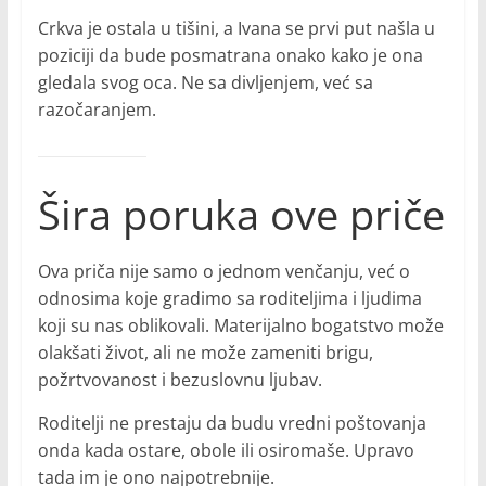
Crkva je ostala u tišini, a Ivana se prvi put našla u
poziciji da bude posmatrana onako kako je ona
gledala svog oca. Ne sa divljenjem, već sa
razočaranjem.
Šira poruka ove priče
Ova priča nije samo o jednom venčanju, već o
odnosima koje gradimo sa roditeljima i ljudima
koji su nas oblikovali. Materijalno bogatstvo može
olakšati život, ali ne može zameniti brigu,
požrtvovanost i bezuslovnu ljubav.
Roditelji ne prestaju da budu vredni poštovanja
onda kada ostare, obole ili osiromaše. Upravo
tada im je ono najpotrebnije.