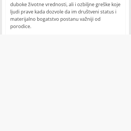
duboke životne vrednosti, ali i ozbiljne greške koje
ljudi prave kada dozvole da im društveni status i
materijalno bogatstvo postanu važniji od
porodice.