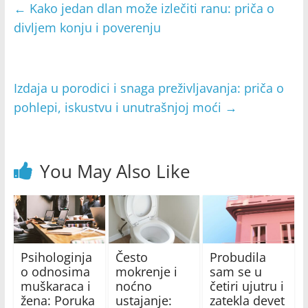
←
Kako jedan dlan može izlečiti ranu: priča o
divljem konju i poverenju
Izdaja u porodici i snaga preživljavanja: priča o
pohlepi, iskustvu i unutrašnjoj moći
→
You May Also Like
Psihologinja
Često
Probudila
o odnosima
mokrenje i
sam se u
muškaraca i
noćno
četiri ujutru i
žena: Poruka
ustajanje:
zatekla devet