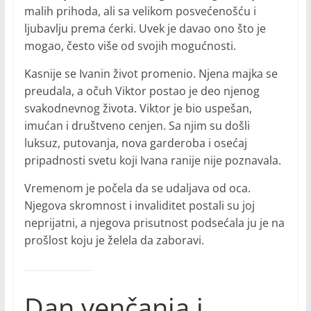
malih prihoda, ali sa velikom posvećenošću i
ljubavlju prema ćerki. Uvek je davao ono što je
mogao, često više od svojih mogućnosti.
Kasnije se Ivanin život promenio. Njena majka se
preudala, a očuh Viktor postao je deo njenog
svakodnevnog života. Viktor je bio uspešan,
imućan i društveno cenjen. Sa njim su došli
luksuz, putovanja, nova garderoba i osećaj
pripadnosti svetu koji Ivana ranije nije poznavala.
Vremenom je počela da se udaljava od oca.
Njegova skromnost i invaliditet postali su joj
neprijatni, a njegova prisutnost podsećala ju je na
prošlost koju je želela da zaboravi.
Dan venčanja i