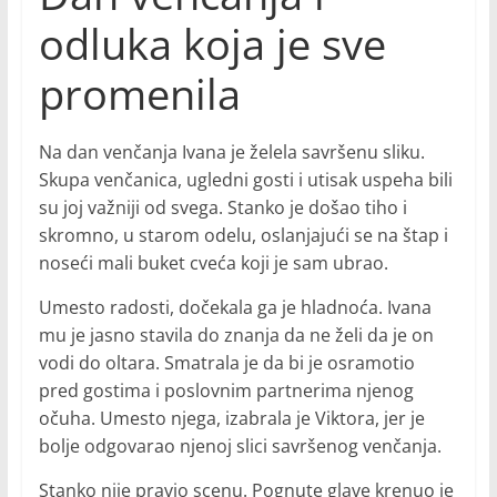
odluka koja je sve
promenila
Na dan venčanja Ivana je želela savršenu sliku.
Skupa venčanica, ugledni gosti i utisak uspeha bili
su joj važniji od svega. Stanko je došao tiho i
skromno, u starom odelu, oslanjajući se na štap i
noseći mali buket cveća koji je sam ubrao.
Umesto radosti, dočekala ga je hladnoća. Ivana
mu je jasno stavila do znanja da ne želi da je on
vodi do oltara. Smatrala je da bi je osramotio
pred gostima i poslovnim partnerima njenog
očuha. Umesto njega, izabrala je Viktora, jer je
bolje odgovarao njenoj slici savršenog venčanja.
Stanko nije pravio scenu. Pognute glave krenuo je