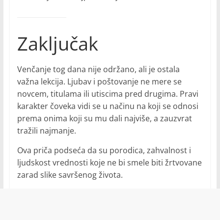
Zaključak
Venčanje tog dana nije održano, ali je ostala
važna lekcija. Ljubav i poštovanje ne mere se
novcem, titulama ili utiscima pred drugima. Pravi
karakter čoveka vidi se u načinu na koji se odnosi
prema onima koji su mu dali najviše, a zauzvrat
tražili najmanje.
Ova priča podseća da su porodica, zahvalnost i
ljudskost vrednosti koje ne bi smele biti žrtvovane
zarad slike savršenog života.