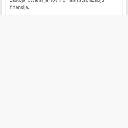
zastoja, otvaranje novih prilika i stabilizaciju
finansija.