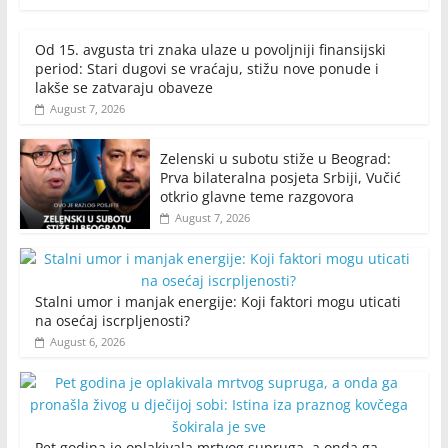
Od 15. avgusta tri znaka ulaze u povoljniji finansijski
period: Stari dugovi se vraćaju, stižu nove ponude i
lakše se zatvaraju obaveze
August 7, 2026
Zelenski u subotu stiže u Beograd:
Prva bilateralna posjeta Srbiji, Vučić
otkrio glavne teme razgovora
August 7, 2026
Stalni umor i manjak energije: Koji faktori mogu uticati
na osećaj iscrpljenosti?
August 6, 2026
Pet godina je oplakivala mrtvog supruga, a onda ga