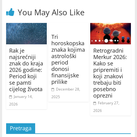
You May Also Like
Tri
horoskopska
znaka kojima
Rak je
Retrogradni
astrološki
najsrećniji
Merkur 2026:
period
znak do kraja
Kako se
donosi
2026 godine:
pripremiti i
finansijske
Period koji
koji znakovi
prilike
se pamti
trebaju biti
cijelog života
posebno
December 28,
oprezni
January 14,
2025
February 27,
2026
2026
Pretraga