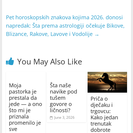
Pet horoskopskih znakova kojima 2026. donosi
napredak: Šta prema astrologiji očekuje Bikove,
Blizance, Rakove, Lavove i Vodolije
→
You May Also Like
Moja
Šta naše
pastorka je
navike pod
prestala da
tušem
Priča o
jede — a ono
govore o
dječaku i
što mi je
ličnosti?
trgovcu:
priznala
Kako jedan
June 3, 2026
promenilo je
trenutak
sve
dobrote