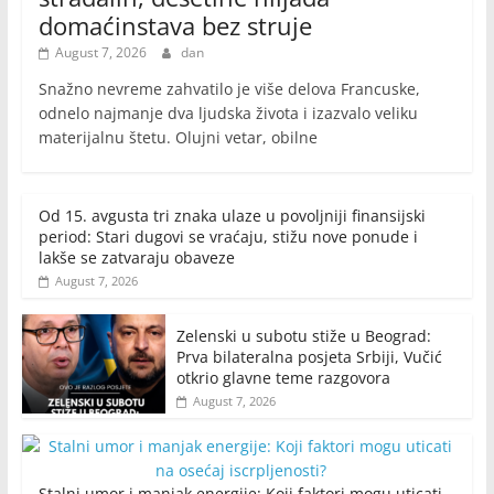
domaćinstava bez struje
August 7, 2026
dan
Snažno nevreme zahvatilo je više delova Francuske,
odnelo najmanje dva ljudska života i izazvalo veliku
materijalnu štetu. Olujni vetar, obilne
Od 15. avgusta tri znaka ulaze u povoljniji finansijski
period: Stari dugovi se vraćaju, stižu nove ponude i
lakše se zatvaraju obaveze
August 7, 2026
Zelenski u subotu stiže u Beograd:
Prva bilateralna posjeta Srbiji, Vučić
otkrio glavne teme razgovora
August 7, 2026
Stalni umor i manjak energije: Koji faktori mogu uticati